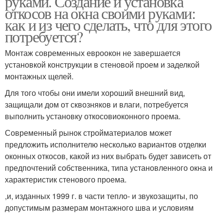
руками. Создание и установка
откосов на окна своими руками:
как и из чего сделать, что для этого
потребуется?
Откосы из штукатурки
Пластиковые отскосы
Монтаж современных евроокон не завершается
установкой конструкции в стеновой проем и заделкой
монтажных щелей.
Цены на пластиковые
Откосы из сэндвич-
Для того чтобы они имели хороший внешний вид,
откосы
панелей
защищали дом от сквозняков и влаги, потребуется
выполнить установку откосовиоконного проема.
Современный рынок стройматериалов может
предложить исполнителю несколько вариантов отделки
Металлические откосы
Откосы из металла
оконных откосов, какой из них выбрать будет зависеть от
предпочтений собственника, типа установленного окна и
характеристик стенового проема.
,и, изданных 1999 г. в части тепло- и звукозащиты, по
Откосы для
Внутренние откосы
допустимым размерам монтажного шва и условиям
пластиковых окон