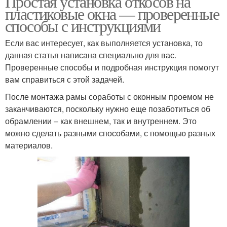
Простая установка откосов на
пластиковые окна — проверенные
способы с инструкциями
Откосы из сэндвич-
Если вас интересует, как выполняется установка, то
Пластиковые отскосы
панелей
данная статья написана специально для вас.
Проверенные способы и подробная инструкция помогут
вам справиться с этой задачей.
Цены на сэндвич-
После монтажа рамы соработы с оконным проемом не
Металлические откосы
панели
заканчиваются, поскольку нужно еще позаботиться об
обрамлении – как внешнем, так и внутреннем. Это
можно сделать разными способами, с помощью разных
материалов.
Наружные откосы
Откосы из металла
Откосы на окна
Внутренние откосы