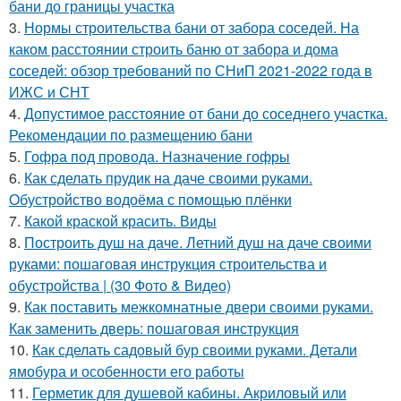
бани до границы участка
3.
Нормы строительства бани от забора соседей. На
каком расстоянии строить баню от забора и дома
соседей: обзор требований по СНиП 2021-2022 года в
ИЖС и СНТ
4.
Допустимое расстояние от бани до соседнего участка.
Рекомендации по размещению бани
5.
Гофра под провода. Назначение гофры
6.
Как сделать прудик на даче своими руками.
Обустройство водоёма с помощью плёнки
7.
Какой краской красить. Виды
8.
Построить душ на даче. Летний душ на даче своими
руками: пошаговая инструкция строительства и
обустройства | (30 Фото & Видео)
9.
Как поставить межкомнатные двери своими руками.
Как заменить дверь: пошаговая инструкция
10.
Как сделать садовый бур своими руками. Детали
ямобура и особенности его работы
11.
Герметик для душевой кабины. Акриловый или