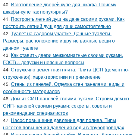
40.
Изготовление дверей купе для шкафа. Почему
шкафы-купе так популярны?
41.
Построить летний душ на даче своими руками. Как
построить летний душ для дачи самостоятельно
42.
Туалет на садовом участке. Дачные туалеты.
Размеры, расположение и другие важные вещи о
дачном туалете
43.
Как ставить двери межкомнатные своими руками.
ГОСТы, допуски и неясные вопросы
44.
Стружечно цементная плита. Плита ЦСП (цементно-
стружечная): характеристики и применение
45.
Стены из панелей. Отделка стен панелями: виды и
особенности материалов
46.
Дом из СИП-панелей своими руками. Строим дом из
СИП-панелей своими руками: секреты, советы и
рекомендации специалистов
47.
Насос повышения давления для полива. Типы
насосов повышения давления воды в трубопроводах
48.
Изготовление барной стойки. Варианты барных стоек