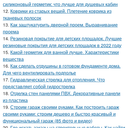
силиконовый герметик: что лучше для душевых кабин
12.
Коврики из старых вещей. Плетение коврика из
тканевых полосок
13.
Как заштукатурить дверной проем. Выравнивание
проема
14.
Резиновая покрытие для детских площадок. Лучшие
резиновые покрытия для детских площадок в 2022 году
15.
Какой герметик для ванной лучше. Характеристики
вещества
16.
Как сделать отдушины в готовом фундаменте дома.
Для чего вентилировать подполье
17.
Гидравлическая стрелка для отопления. Что
представляет собой гидрострелка
18.
Отделка стен панелями ПВХ. Декоративные панели
из пластика
19.
Строим гараж своими руками. Как построить гараж
своими руками: строим дешево и быстро красивый и
функциональный гараж (85 фото и видео)
20.
Где искать заказы на строительные работы. Как найти