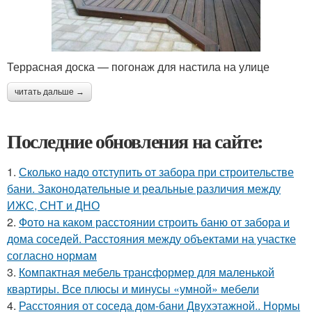
Террасная доска — погонаж для настила на улице
читать дальше →
Последние обновления на сайте:
1.
Сколько надо отступить от забора при строительстве
бани. Законодательные и реальные различия между
ИЖС, СНТ и ДНО
2.
Фото на каком расстоянии строить баню от забора и
дома соседей. Расстояния между объектами на участке
согласно нормам
3.
Компактная мебель трансформер для маленькой
квартиры. Все плюсы и минусы «умной» мебели
4.
Расстояния от соседа дом-бани Двухэтажной.. Нормы