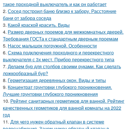
такое проходной выключатель и как он работает
2.
Сосед построил баню близко к забору. Расстояние
бани от забора соседа
3.
Какой краской красить. Виды
4.
Размер дверных проемов для межкомнатных дверей.
Требования ГОСТа к стандартным дверным проемам
5.
Насос малышок погружной. Особенности
6.
Схема подключения проходного и перекрестного
выключателя с 3х мест. Прибор перекрестного типа
7.
Делаем бур для столбов своими руками. Как сделать
ложкообразный бур?
8.
Герметизация деревянных окон. Виды и типы
9.
Концентрат грунтовки глубокого проникновения.
Лучшие грунтовки глубокого проникновения
10.
Рейтинг санитарных герметиков для ванной. Рейтинг
качественных герметиков для ванной комнаты на 2022
год
11.
Для чего нужен обратный клапан в системе
водоснабжения. Зачем нужен обратный клапан в