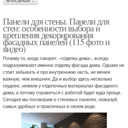
читать дальше →
Панели для стены. Панели для
Панели на стену
Отделочные панели
стен: особенности выбора и
крепления декорирования
фасадных панелей (115 фото и
видео)
Панели на стене
Реечные панели
Почему-то, когда говорят: «отделка дома», всегда
подразумевают именно отделку фасада дома. Однако не
стоит забывать и про внутреннюю часть, не менее
важную, чем внешняя. Да и выбор здесь несколько
Зеркальные панели
Гипсовые панели
скуднее, нежели у отделочных материалах фасадного
дома, а потому справиться с работой будет куда проще.
Сегодня мы поговорим о стеновых панелях, пожалуй,
самых удобных и практичных в своем роде.
Деревянные панели
Световые панели