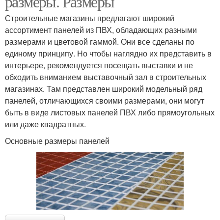
размеры. Размеры
Строительные магазины предлагают широкий
ассортимент панелей из ПВХ, обладающих разными
размерами и цветовой гаммой. Они все сделаны по
Панели для стен
Фасадные панели
единому принципу. Но чтобы наглядно их представить в
интерьере, рекомендуется посещать выставки и не
обходить вниманием выставочный зал в строительных
магазинах. Там представлен широкий модельный ряд
Наборные панели
Стеклянные панели
панелей, отличающихся своими размерами, они могут
быть в виде листовых панелей ПВХ либо прямоугольных
или даже квадратных.
Основные размеры панелей
Панели в деревянном
Потолок из панелей
доме
Панели для внутренней
Декоративные панели
отделки