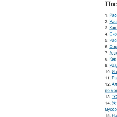
Пос
1.
Рас
2.
Рас
3.
Как
4.
Ско
5.
Рас
6.
Фор
7.
Ада
8.
Как
9.
Раз
10.
Из
11.
Ра
12.
Ал
по мо
13.
ТО
14.
Ус
мусор
15.
На