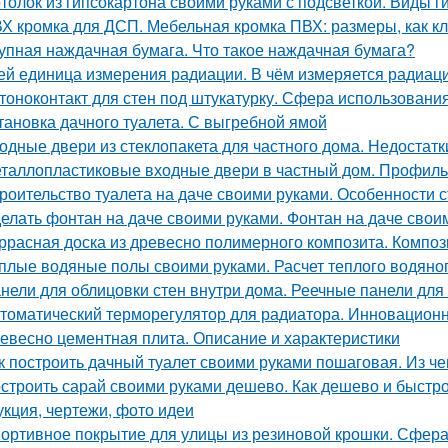
толок из гипсокартона своими руками с подсветкой. Виды 
Х кромка для ДСП. Мебельная кромка ПВХ: размеры, как к
упная наждачная бумага. Что такое наждачная бумага?
ей единица измерения радиации. В чём измеряется радиац
тоноконтакт для стен под штукатурку. Сфера использовани
тановка дачного туалета. С выгребной ямой
одные двери из стеклопакета для частного дома. Недостат
таллопластиковые входные двери в частный дом. Профиль
роительство туалета на даче своими руками. Особенности с
елать фонтан на даче своими руками. Фонтан на даче свои
ррасная доска из древесно полимерного композита. Композ
плые водяные полы своими руками. Расчет теплого водяно
нели для облицовки стен внутри дома. Реечные панели для 
томатический терморегулятор для радиатора. Инновацион
евесно цементная плита. Описание и характеристики
к построить дачный туалет своими руками пошаговая. Из чег
строить сарай своими руками дешево. Как дешево и быстро
укция, чертежи, фото идеи
ортивное покрытие для улицы из резиновой крошки. Сфера