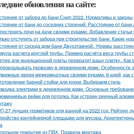
ледние обновления на сайте:
стояние от забора до бани Снип 2022. Нормативы и законы
стояние от бани до соседних строений. Расстояние от бани
 построить пруд на даче своими руками. Добавление статьи
лько отступить от забора при строительстве бани. Какие н
стояния от соседа дом-бани Двухэтажной.. Нормы расстояни
мула расчета круглой трубы. Пример расчёта веса трубы ст
птер для индукционной плиты превратит вашу плитку.. Как
 прокладывать проводку в деревянном доме. Особенности 
движные двери межкомнатные своими руками. 6 идей, как 
готовление барной стойки для кухни. Выбираем стиль
зводка электрики в деревянном доме. Основные требовани
юминиевые рейки для потолка. Как устроен реечный алюми
нтажу
П-27 лучших герметиков для ванной на 2022 год. Рейтинг л
тройство контейнерной площадки для мусора. Архитектурн
а
польное покрытие из ПВХ. Правила монтажа