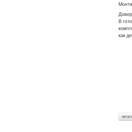
Монти
Довер
В гот
компл
как де
читат