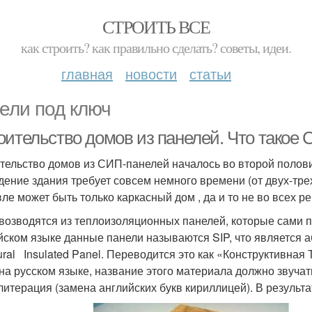
СТРОИТЬ ВСЕ
как строить? как правильно сделать? советы, идеи.
главная
новости
статьи
ели под ключ
оительство домов из панелей. Что такое
тельство домов из СИП-панелей началось во второй полови
дение здания требует совсем немного времени (от двух-трех
ле может быть только каркасный дом , да и то не во всех ре
возводятся из теплоизоляционных панелей, которые сами п
йском языке данные панели называются SIP, что является 
tural Insulated Panel. Переводится это как «Конструктивна
 на русском языке, название этого материала должно звуча
литерация (замена английских букв кириллицей). В результ