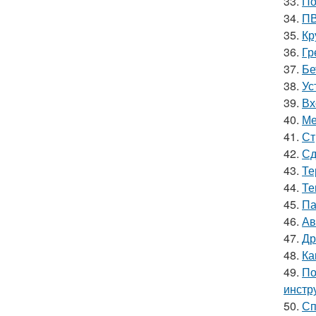
33.
По
34.
ПВ
35.
Кр
36.
Гр
37.
Бе
38.
Ус
39.
Вх
40.
Ме
41.
Ст
42.
Сд
43.
Те
44.
Те
45.
Па
46.
Ав
47.
Др
48.
Ка
49.
По
инстр
50.
Сп