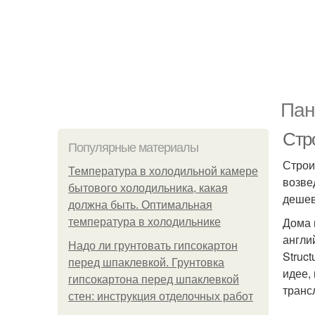
Пан
Стр
Популярные материалы
Строи
Температура в холодильной камере
возве
бытового холодильника, какая
дешев
должна быть. Оптимальная
Дома 
температура в холодильнике
англи
Надо ли грунтовать гипсокартон
Struc
перед шпаклевкой. Грунтовка
идее,
гипсокартона перед шпаклевкой
транс
стен: инструкция отделочных работ