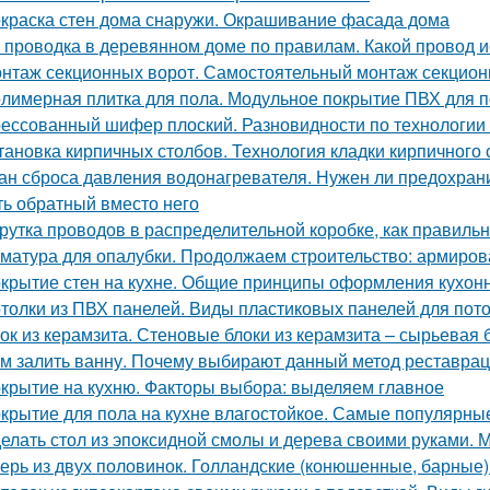
краска стен дома снаружи. Окрашивание фасада дома
 проводка в деревянном доме по правилам. Какой провод 
нтаж секционных ворот. Самостоятельный монтаж секцион
лимерная плитка для пола. Модульное покрытие ПВХ для п
ессованный шифер плоский. Разновидности по технологии
тановка кирпичных столбов. Технология кладки кирпичного 
ан сброса давления водонагревателя. Нужен ли предохран
ть обратный вместо него
рутка проводов в распределительной коробке, как правиль
матура для опалубки. Продолжаем строительство: армиров
крытие стен на кухне. Общие принципы оформления кухон
толки из ПВХ панелей. Виды пластиковых панелей для пот
ок из керамзита. Стеновые блоки из керамзита – сырьевая 
м залить ванну. Почему выбирают данный метод реставра
крытие на кухню. Факторы выбора: выделяем главное
крытие для пола на кухне влагостойкое. Самые популярны
елать стол из эпоксидной смолы и дерева своими руками.
ерь из двух половинок. Голландские (конюшенные, барные)