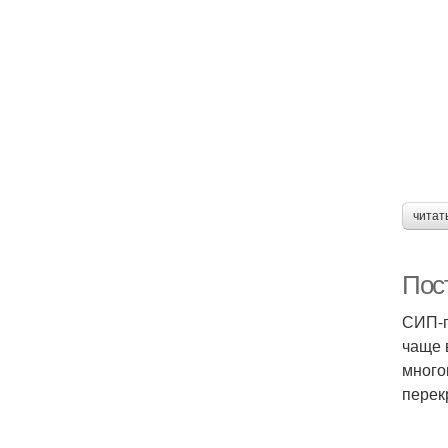
читат
Пос
СИП-п
чаще 
много
перек