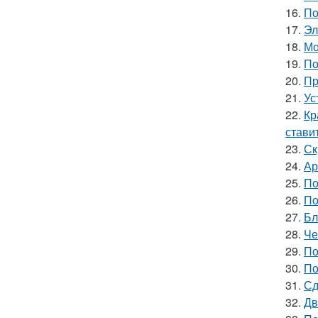
16.
По
17.
Эл
18.
Мо
19.
По
20.
Пр
21.
Ус
22.
Кр
стави
23.
Ск
24.
Ар
25.
По
26.
По
27.
Бл
28.
Че
29.
По
30.
По
31.
Сд
32.
Дв