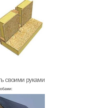
ть своими руками
собами: