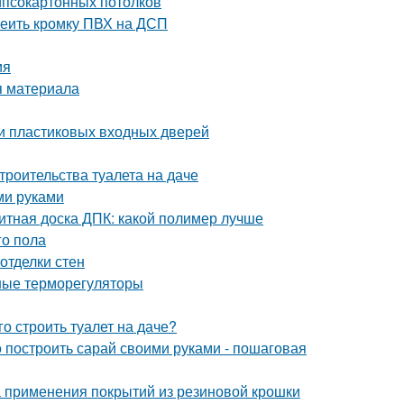
гипсокартонных потолков
леить кромку ПВХ на ДСП
ия
я материала
ки пластиковых входных дверей
троительства туалета на даче
ми руками
итная доска ДПК: какой полимер лучше
го пола
отделки стен
ные терморегуляторы
о строить туалет на даче?
 построить сарай своими руками - пошаговая
 применения покрытий из резиновой крошки