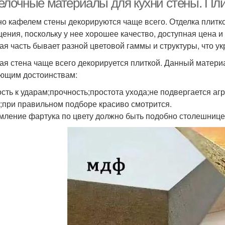
елочные материалы для кухни стены. Пл
о кафелем стены декорируются чаще всего. Отделка плитко
ения, поскольку у нее хорошее качество, доступная цена и
ая часть бывает разной цветовой гаммы и структуры, что ук
ая стена чаще всего декорируется плиткой. Данный матери
ющим достоинствам:
ость к ударам;прочность;простота ухода;не подвергается а
;при правильном подборе красиво смотрится.
ление фартука по цвету должно быть подобно столешнице,