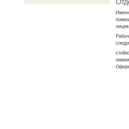
Отд
Именн
помещ
лицев
Рабоч
следу
стойк
химии
Оформ