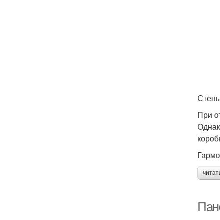
Стены
При о
Однак
короб
Гармо
читат
Пан