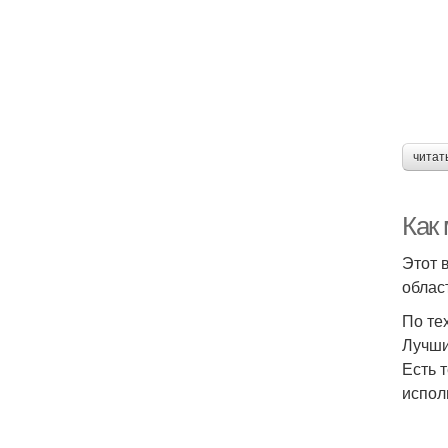
читат
Как
Этот 
облас
По те
Лучши
Есть 
испол