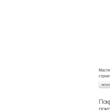
Масте
строи
читат
Пок
пок