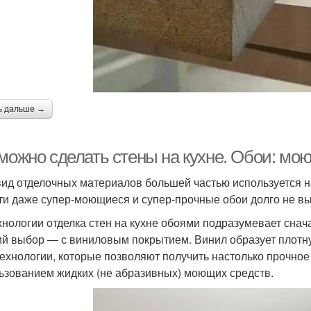
ь дальше →
 можно сделать стены на кухне. Обои: мо
вид отделочных материалов большей частью используется на
ти даже супер-моющиеся и супер-прочные обои долго не вы
хнологии отделка стен на кухне обоями подразумевает снач
й выбор — с виниловым покрытием. Винил образует плотну
технологии, которые позволяют получить настолько прочное
ьзованием жидких (не абразивных) моющих средств.