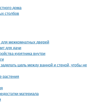
стного дома
ых столбов
ов для межкомнатных дверей
лит для дачи
тройства курятника внутри
ги
 заделать щель между ванной и стеной, чтобы не
е растения
ия
недостатки материала
и