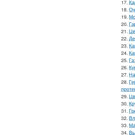
17.
Ка
18.
Оч
19.
Мо
20.
Га
21.
Це
22.
Де
23.
Ка
24.
Ка
25.
Га
26.
Ку
27.
На
28.
Ге
проте
29.
Цв
30.
Кр
31.
Гр
32.
Вл
33.
Ма
34.
Вы