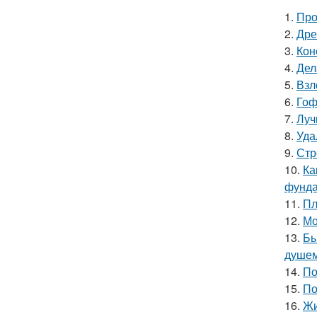
1.
Про
2.
Дре
3.
Кон
4.
Дел
5.
Взл
6.
Гоф
7.
Луч
8.
Уда
9.
Стр
10.
Ка
фунд
11.
Пл
12.
Мо
13.
Бы
душе
14.
По
15.
По
16.
Жи