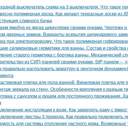
ходной выключатель схема на 3 выключателя. Что такое пр
весно полимерная доска. Как делают террасные доски из 
струкция сливного бачка
аем ямобур из диска циркулярки своими руками. Чертежи 
ом дверных замков. Варианты вскрытия цилиндрового замк
ра под электропроводку. Что такое полимерная гофрирован
шие силиконовые герметики для ванны. Состав и свойства 
ление старого герметика с бортика ванны. Механический с
оительство из СИП-панелей своими руками. SIP панели –, чт
к правильно расположить арматуру в ленточном фундамент
амента
астиковая плитка для пола ванной. Виниловая плитка для 
нтаж зеркала на стену. Особенности крепления к разным т
товка с санузлом и душем для постоянного проживания. Да
м
дключение инсталляции к воде. Как закрепить раму с ёмко
дключение люстры 3 провода. Как правильно подключить лю
дкость для системы отопления частного дома. Возможные 