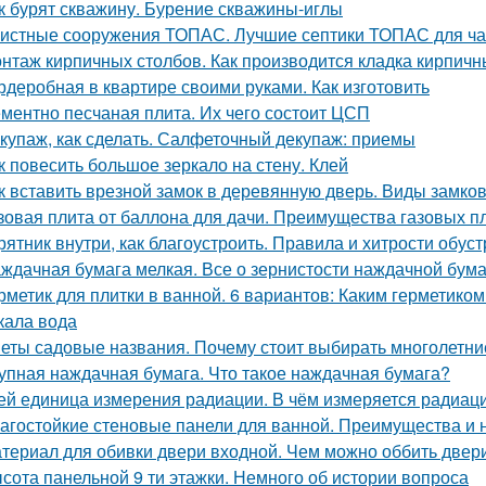
к бурят скважину. Бурение скважины-иглы
истные сооружения ТОПАС. Лучшие септики ТОПАС для ча
нтаж кирпичных столбов. Как производится кладка кирпичн
рдеробная в квартире своими руками. Как изготовить
ментно песчаная плита. Их чего состоит ЦСП
купаж, как сделать. Салфеточный декупаж: приемы
к повесить большое зеркало на стену. Клей
к вставить врезной замок в деревянную дверь. Виды замк
зовая плита от баллона для дачи. Преимущества газовых п
рятник внутри, как благоустроить. Правила и хитрости обус
ждачная бумага мелкая. Все о зернистости наждачной бума
рметик для плитки в ванной. 6 вариантов: Каким герметиком
кала вода
еты садовые названия. Почему стоит выбирать многолетни
упная наждачная бумага. Что такое наждачная бумага?
ей единица измерения радиации. В чём измеряется радиац
агостойкие стеновые панели для ванной. Преимущества и 
териал для обивки двери входной. Чем можно оббить двер
сота панельной 9 ти этажки. Немного об истории вопроса