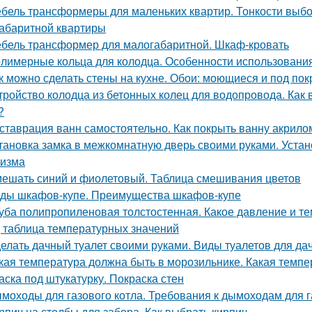
бель трансформеры для маленьких квартир. Тонкости выб
абаритной квартиры
бель трансформер для малогабаритной. Шкаф-кровать
лимерные кольца для колодца. Особенности использования
к можно сделать стены на кухне. Обои: моющиеся и под пок
тройство колодца из бетонных колец для водопровода. Как
?
ставрация ванн самостоятельно. Как покрыть ванну акрил
тановка замка в межкомнатную дверь своими руками. Устано
изма
ешать синий и фиолетовый. Таблица смешивания цветов
ды шкафов-купе. Преимущества шкафов-купе
уба полипропиленовая толстостенная. Какое давление и 
, таблица температурных значений
елать дачный туалет своими руками. Виды туалетов для да
кая температура должна быть в морозильнике. Какая темп
аска под штукатурку. Покраска стен
моходы для газового котла. Требования к дымоходам для г
рпич на столбы для забора. Как выбрать кирпич