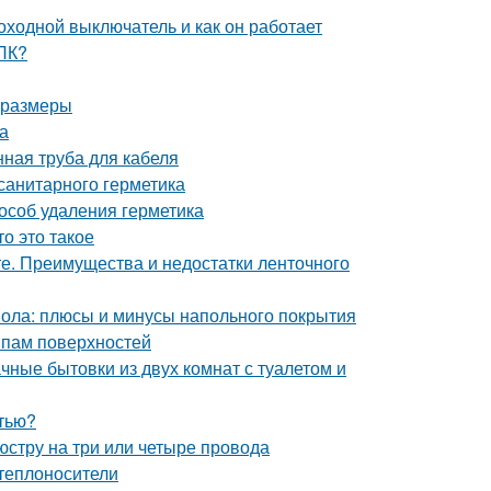
оходной выключатель и как он работает
ДПК?
и размеры
а
ная труба для кабеля
санитарного герметика
пособ удаления герметика
о это такое
е. Преимущества и недостатки ленточного
пола: плюсы и минусы напольного покрытия
ипам поверхностей
чные бытовки из двух комнат с туалетом и
стью?
стру на три или четыре провода
теплоносители