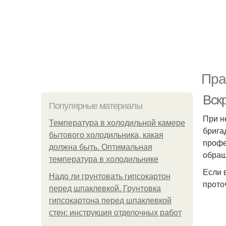
Пра
Вск
Популярные материалы
При н
Температура в холодильной камере
брига
бытового холодильника, какая
профе
должна быть. Оптимальная
обращ
температура в холодильнике
Если 
Надо ли грунтовать гипсокартон
прото
перед шпаклевкой. Грунтовка
гипсокартона перед шпаклевкой
стен: инструкция отделочных работ