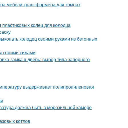
ора мебели-трансформера для комнат
 пластиковых колец для колодца
раску
 выкопать колодец своими руками из бетонных
ом своими силами
вка замка в дверь: выбор типа запорного
температуру выдерживает полипропиленовая
чи
ература должна быть в морозильной камере
азовых котлов