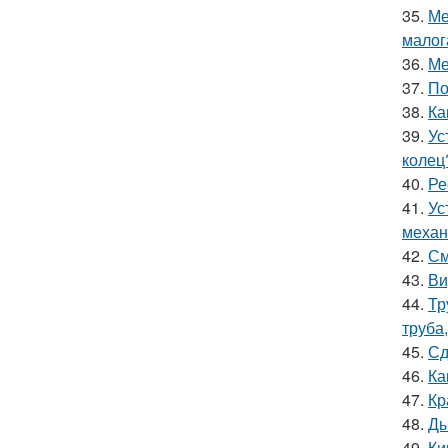
35.
Ме
малог
36.
Ме
37.
По
38.
Ка
39.
Ус
колец
40.
Ре
41.
Ус
механ
42.
См
43.
Ви
44.
Тр
труба
45.
Сд
46.
Ка
47.
Кр
48.
Ды
49.
Ки