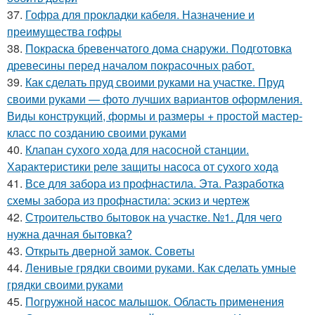
37.
Гофра для прокладки кабеля. Назначение и
преимущества гофры
38.
Покраска бревенчатого дома снаружи. Подготовка
древесины перед началом покрасочных работ.
39.
Как сделать пруд своими руками на участке. Пруд
своими руками — фото лучших вариантов оформления.
Виды конструкций, формы и размеры + простой мастер-
класс по созданию своими руками
40.
Клапан сухого хода для насосной станции.
Характеристики реле защиты насоса от сухого хода
41.
Все для забора из профнастила. Эта. Разработка
схемы забора из профнастила: эскиз и чертеж
42.
Строительство бытовок на участке. №1. Для чего
нужна дачная бытовка?
43.
Открыть дверной замок. Советы
44.
Ленивые грядки своими руками. Как сделать умные
грядки своими руками
45.
Погружной насос малышок. Область применения