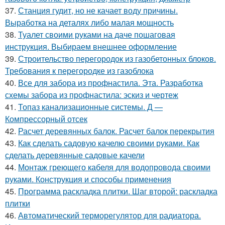
37.
Станция гудит, но не качает воду причины.
Выработка на деталях либо малая мощность
38.
Туалет своими руками на даче пошаговая
инструкция. Выбираем внешнее оформление
39.
Строительство перегородок из газобетонных блоков.
Требования к перегородке из газоблока
40.
Все для забора из профнастила. Эта. Разработка
схемы забора из профнастила: эскиз и чертеж
41.
Топаз канализационные системы. Д —
Компрессорный отсек
42.
Расчет деревянных балок. Расчет балок перекрытия
43.
Как сделать садовую качелю своими руками. Как
сделать деревянные садовые качели
44.
Монтаж греющего кабеля для водопровода своими
руками. Конструкция и способы применения
45.
Программа раскладка плитки. Шаг второй: раскладка
плитки
46.
Автоматический терморегулятор для радиатора.