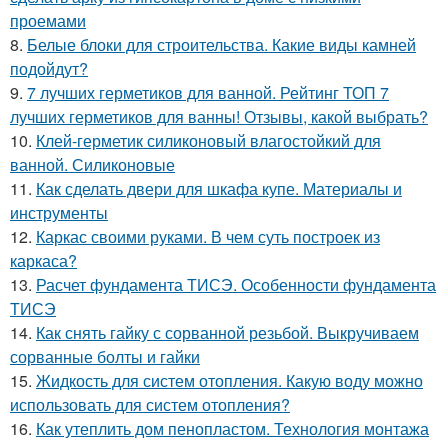
проемами
8.
Белые блоки для строительства. Какие виды камней
подойдут?
9.
7 лучших герметиков для ванной. Рейтинг ТОП 7
лучших герметиков для ванны! Отзывы, какой выбрать?
10.
Клей-герметик силиконовый влагостойкий для
ванной. Силиконовые
11.
Как сделать двери для шкафа купе. Материалы и
инструменты
12.
Каркас своими руками. В чем суть построек из
каркаса?
13.
Расчет фундамента ТИСЭ. Особенности фундамента
ТИСЭ
14.
Как снять гайку с сорванной резьбой. Выкручиваем
сорванные болты и гайки
15.
Жидкость для систем отопления. Какую воду можно
использовать для систем отопления?
16.
Как утеплить дом пенопластом. Технология монтажа