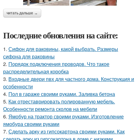
читать дальше →
Последние обновления на сайте:
1.
Сифон для раковины, какой выбрать. Размеры
сифона для раковины
2.
Порядок подключения проводов. Что такое
распределительная коробка
3.
Входные двери пвх для частного дома. Конструкция и
особенности
4.
Пол в гараже своими руками. Заливка бетона
5.
Как отреставрировать полированную мебель.
Особенности ремонта сколов на мебели
6.
Ямобур на трактор своими руками. Изготовление
ямобура своими руками
7.
Сделать арку из гипсокартона своими руками. Как
сделать арку из гипсокартона в доме с низкими