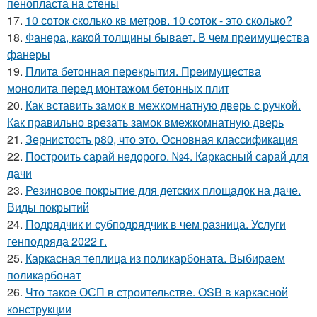
пенопласта на стены
17.
10 соток сколько кв метров. 10 соток - это сколько?
18.
Фанера, какой толщины бывает. В чем преимущества
фанеры
19.
Плита бетонная перекрытия. Преимущества
монолита перед монтажом бетонных плит
20.
Как вставить замок в межкомнатную дверь с ручкой.
Как правильно врезать замок вмежкомнатную дверь
21.
Зернистость р80, что это. Основная классификация
22.
Построить сарай недорого. №4. Каркасный сарай для
дачи
23.
Резиновое покрытие для детских площадок на даче.
Виды покрытий
24.
Подрядчик и субподрядчик в чем разница. Услуги
генподряда 2022 г.
25.
Каркасная теплица из поликарбоната. Выбираем
поликарбонат
26.
Что такое ОСП в строительстве. OSB в каркасной
конструкции