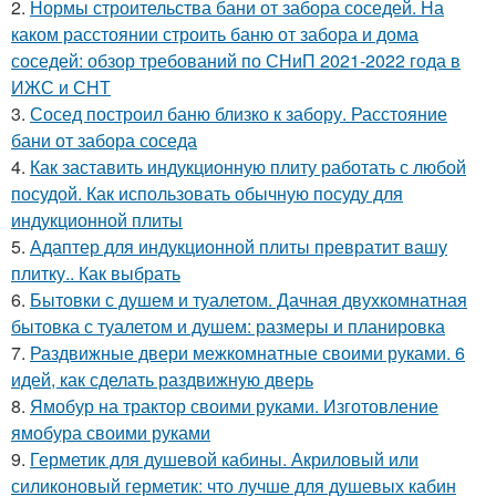
2.
Нормы строительства бани от забора соседей. На
каком расстоянии строить баню от забора и дома
соседей: обзор требований по СНиП 2021-2022 года в
ИЖС и СНТ
3.
Сосед построил баню близко к забору. Расстояние
бани от забора соседа
4.
Как заставить индукционную плиту работать с любой
посудой. Как использовать обычную посуду для
индукционной плиты
5.
Адаптер для индукционной плиты превратит вашу
плитку.. Как выбрать
6.
Бытовки с душем и туалетом. Дачная двухкомнатная
бытовка с туалетом и душем: размеры и планировка
7.
Раздвижные двери межкомнатные своими руками. 6
идей, как сделать раздвижную дверь
8.
Ямобур на трактор своими руками. Изготовление
ямобура своими руками
9.
Герметик для душевой кабины. Акриловый или
силиконовый герметик: что лучше для душевых кабин