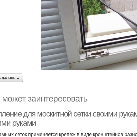
ь дальше →
 может заинтересовать
пление для москитной сетки своими рукам
ими руками
амных сеток применяется крепеж в виде кронштейнов разног