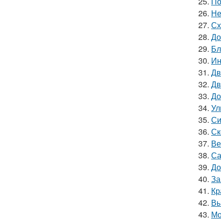
25.
По
26.
Не
27.
Сх
28.
До
29.
Бл
30.
Ин
31.
Дв
32.
Дв
33.
До
34.
Ул
35.
Си
36.
Ск
37.
Ве
38.
Са
39.
До
40.
За
41.
Кр
42.
Вы
43.
Мо