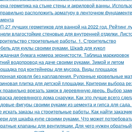
ена герметика на стыке стены и акриловой ванны. Использ
 правильно расположить арматуру в ленточном фундаменте
амента
П-27 лучших герметиков для ванной на 2022 год. Рейтинг л
нели влагостойкие стеновые для внутренней отделки. Лист
роительство строительные работы. 1. Строительство
бель для куклы своими руками. Шкаф для кукол
ждачная бумага номера зернистости. Таблица маркировок
тний водопровод на даче своими руками. Зимой и летом
ощадка под контейнеры для мусора. Виды площадок
лонная кровля без наплавления. Рулонные кровельные мат
зиновая плитка для детской площадки. Критерии выбора ре
к правильно врезать замок в деревянную дверь. Выбор зам
раска деревянного дома снаружи. Как это лучше всего сдел
довые фигуры своими руками из цемента и гипса для сада.
е искать заказы на строительные работы. Как найти заказчик
ери для шкафа-купе своими руками. Что может потребоват
ратные клапаны для вентиляции. Для чего нужен обратный