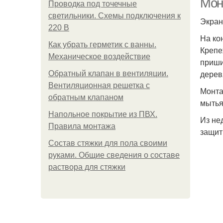
Мон
Проводка под точечные
светильники. Схемы подключения к
Экран
220 В
На ко
Как убрать герметик с ванны.
Крепе
Механическое воздействие
приши
дерев
Обратный клапан в вентиляции.
Вентиляционная решетка с
Монта
обратным клапаном
мытья
Напольное покрытие из ПВХ.
Из не
Правила монтажа
защит
Состав стяжки для пола своими
руками. Общие сведения о составе
раствора для стяжки