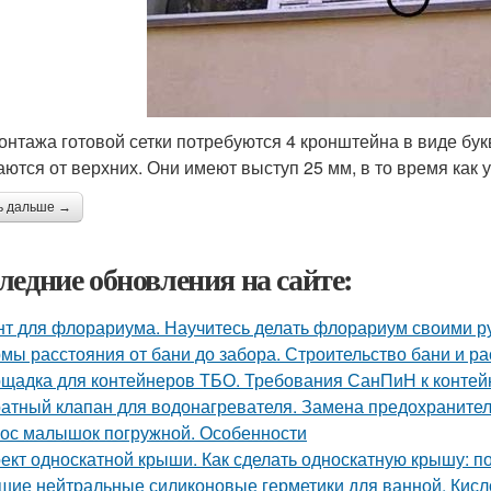
онтажа готовой сетки потребуются 4 кронштейна в виде бук
аются от верхних. Они имеют выступ 25 мм, в то время как 
ь дальше →
ледние обновления на сайте:
нт для флорариума. Научитесь делать флорариум своими р
мы расстояния от бани до забора. Строительство бани и р
щадка для контейнеров ТБО. Требования СанПиН к конте
атный клапан для водонагревателя. Замена предохранител
ос малышок погружной. Особенности
ект односкатной крыши. Как сделать односкатную крышу: п
шие нейтральные силиконовые герметики для ванной. Кисл