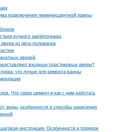
заек
ема подключения люминесцентной лампы
 блоков
ствия ручного заклёпочника
 двери из двух половинок
систем
омнатных дверей
 представляют входные пластиковые двери?
тирка: что лучше для ремонта ванны
омендации
ов. Что такое цемент и как с ним работать
от: виды, особенности и способы нанесения
ванной
аговая инструкция. Особенности и порядок