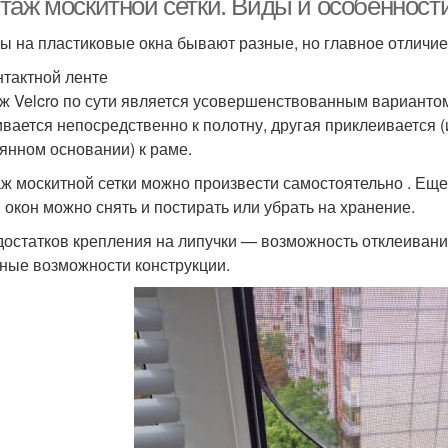
таж москитной сетки. Виды и особенности
ы на пластиковые окна бывают разные, но главное отличие 
нтактной ленте
ж Velcro по сути является усовершенствованным вариантом
вается непосредственно к полотну, другая приклеивается (
янном основании) к раме.
ж москитной сетки можно произвести самостоятельно . Ещ
 окон можно снять и постирать или убрать на хранение.
достатков крепления на липучки — возможность отклеивани
ные возможности конструкции.