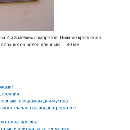
вы Z и 8 мелких саморезов. Нижние крепления
у верхних он более длинный — 40 мм.
уками!
асстояния
йнерным площадкам для мусора
ьного клапана на водонагревателе
одготовка проекта
отные и нейтральные герметики