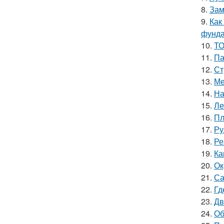
8.
Зам
9.
Как
фунд
10.
ТО
11.
Па
12.
Ст
13.
Ме
14.
На
15.
Ле
16.
Пл
17.
Ру
18.
Ре
19.
Ка
20.
Ок
21.
Са
22.
Гд
23.
Дв
24.
Об