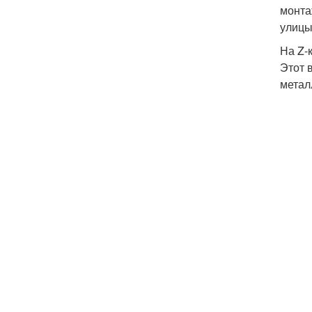
монта
улицы
На Z-
Этот 
метал