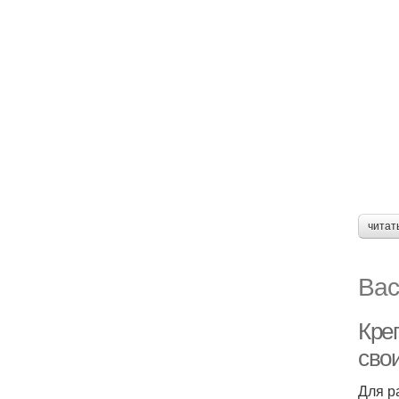
читат
Вас
Кре
сво
Для р