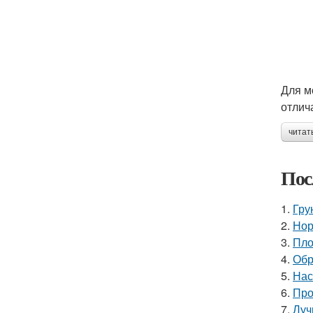
Для м
отлич
читат
Пос
1.
Гру
2.
Нор
3.
Пло
4.
Обр
5.
Нас
6.
Про
7.
Луч