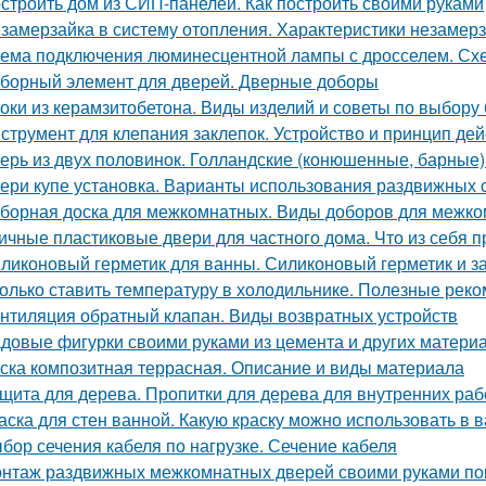
строить дом из СИП-панелей. Как построить своими руками
замерзайка в систему отопления. Характеристики незамер
ема подключения люминесцентной лампы с дросселем. Сх
борный элемент для дверей. Дверные доборы
оки из керамзитобетона. Виды изделий и советы по выбору
струмент для клепания заклепок. Устройство и принцип дей
ерь из двух половинок. Голландские (конюшенные, барные)
ери купе установка. Варианты использования раздвижных 
борная доска для межкомнатных. Виды доборов для межк
ичные пластиковые двери для частного дома. Что из себя
ликоновый герметик для ванны. Силиконовый герметик и за
олько ставить температуру в холодильнике. Полезные рек
нтиляция обратный клапан. Виды возвратных устройств
довые фигурки своими руками из цемента и других материал
ска композитная террасная. Описание и виды материала
щита для дерева. Пропитки для дерева для внутренних раб
аска для стен ванной. Какую краску можно использовать в 
бор сечения кабеля по нагрузке. Сечение кабеля
нтаж раздвижных межкомнатных дверей своими руками пош