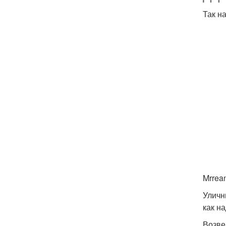
Так н
Mrrea
Уличн
как на
Возве