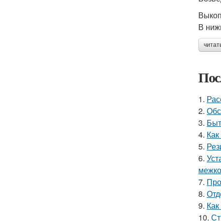
Выкоп
В ниж
читат
Пос
1.
Рас
2.
Обс
3.
Быт
4.
Как
5.
Рез
6.
Уст
межко
7.
Про
8.
Отд
9.
Как
10.
Ст