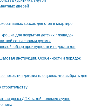
тройства курятника внутри
омнатных дверей
екоративных красок для стен в квартире
я крошка для покрытия детских площадок
скитной сетки своими руками
анелей: обзор преимуществ и недостатков
аговая инструкция. Особенности и порядок
ые покрытия детских площадок: что выбрать для
о строительству
итная доска ДПК: какой полимер лучше
го пола