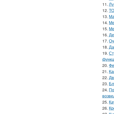
11.
Лу
12.
ТО
13.
Ма
14.
Ме
15.
Ме
16.
Де
17.
Оч
18.
Да
19.
Ст
функц
20.
Фе
21.
Ка
22.
Дв
23.
Бл
24.
По
возве
25.
Ка
26.
Кр