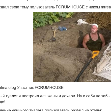
азвал свою тему пользователь FORUMHOUSE с ником mrrean
nimatolog Участник FORUMHOUSE
ый туалет я построил для жены и дочери. Ну и себя не забыл
до!
дение уличного туалета пользователь разбил на этапы: