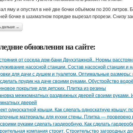
ал яму и опустил в неё две бочки объёмом по 200 литров. Бо
ней бочке в шахматном порядке вырезал прорези. Снизу за
ь дальше →
ледние обновления на сайте:
стояния от соседа дом-бани Двухэтажной.. Нормы расстояни
луживание насосной станции. Состав насосной станции и н
овки для дачи с душем и туалетом. Оптимальные размеры: 
 сделать прудик на даче своими руками. Обустройство вод
иновое покрытие для детских. Плитка из резины
ановка межкомнатных раздвижных дверей своими руками. 
мнатных дверей
ект односкатной крыши. Как сделать односкатную крышу: п
елочные материалы для кухни стены. Плитка — проверено
 своими руками сделать гардеробную. Как сделать гардеро
роительная компания строит. Строительство загородных до