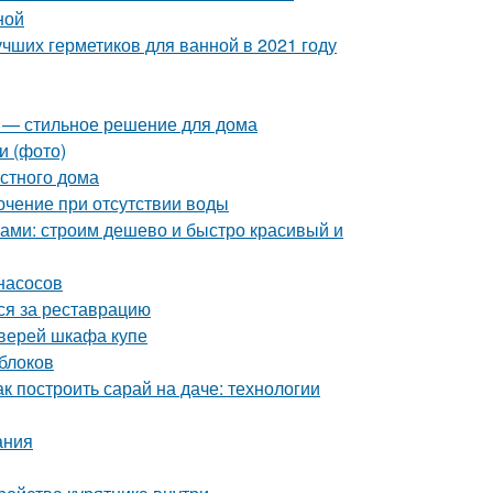
ной
учших герметиков для ванной в 2021 году
я — стильное решение для дома
и (фото)
стного дома
лючение при отсутствии воды
ками: строим дешево и быстро красивый и
насосов
ься за реставрацию
дверей шкафа купе
 блоков
к построить сарай на даче: технологии
ания