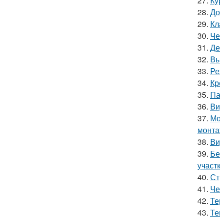
27.
Ку
28.
До
29.
Кл
30.
Че
31.
Де
32.
Вы
33.
Ре
34.
Кр
35.
Па
36.
Ви
37.
Мо
монт
38.
Ви
39.
Бе
участ
40.
Ст
41.
Че
42.
Те
43.
Те