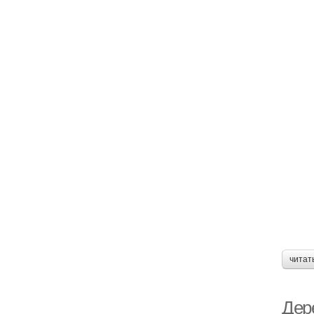
читат
Дер