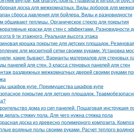
рятник внутри, как благоустроить. Правила и хитрости обус
борная доска для межкомнатных. Виды доборов для межк
апан сброса давления для бойлера. Виды и разновидности
м обшивают теплицы. Органическое стекло для покрытия
коративные краски для стен с эффектами. Разновидности д
сота 9 ти этажного. Реальная высота этажа
зиновая крошка покрытие для детских площадок. Резинова
епление для москитной сетки своими руками. Установка мо
нели, какие бывают. Варианты материалов для стеновых п
ды панелей для стен. 3 класса стеновых панелей для стен
нтаж раздвижных межкомнатных дверей своими руками пош
ажа
ды шкафов-купе. Преимущества шкафов-купе
зопасное покрытие для детских площадок. Травмобезопасн
ка?
роительство дома из сип панелей. Пошаговая инструкция п
м делать стяжку пола. Для чего нужна стяжка пола
ррасная доска из древесно полимерного композита. Композ
плые водяные полы своими руками. Расчет теплого водяно