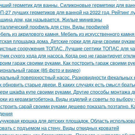
чший герметик для ванны. Силиконовые герметики для ван
П-27 лучших герметиков для ванной на 2022 год. Рейтинг л
шина дом, как называется. Жилые минивэны
таллический профиль для стен. Виды профилей
бель из акрилового камня. Мебель из искусственного камн
тская площадка дома. Детские горки для дачи своими рукам
истные сооружения ТОПАС. Лучшие септики ТОПАС для ча
тчик сухого хода для насоса. Когда оно не гарантирует отк
роим гараж своими руками. Как построить гараж своими ру
иональный гараж (85 фото и видео)
кальный поверхностный насос. Разновидности фекальных 
к обновить старые двери. В каких случаях есть смысл брат
ери шкафа купе своими руками. Другие способы монтажа 
оки из керамзитобетона. Виды изделий и советы по выбору
строить сарай своими руками дешево показать поэтапно. Ка
дения
учуковая крошка для детских площадок. Область использов
овать с подъемом на стену. Виды откидных кроватей