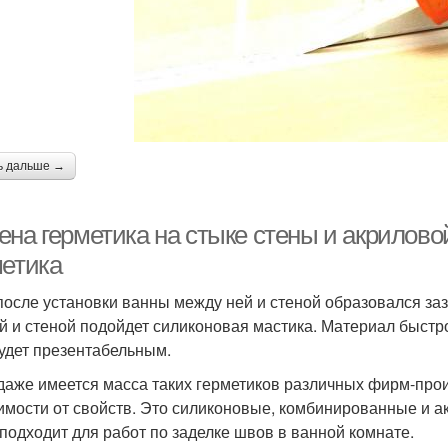
ь дальше →
ена герметика на стыке стены и акрилов
метика
после установки ванны между ней и стеной образовался заз
й и стеной подойдет силиконовая мастика. Материал быстро
удет презентабельным.
даже имеется масса таких герметиков различных фирм-произ
имости от свойств. Это силиконовые, комбинированные и 
 подходит для работ по заделке швов в ванной комнате.