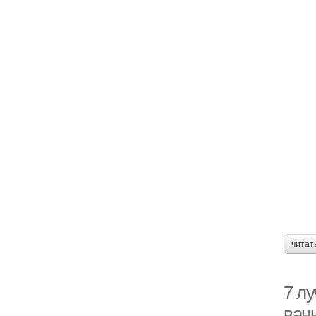
читат
7 л
ван