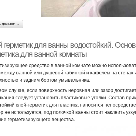
ь дальше →
й герметик для ванны водостойкий. Осно
метика для ванной комнаты
тизирующее средство в ванной комнате можно использоват
 между ванной или душевой кабинкой и кафелем на стенах и
хностью и задним бортом умывальника.
вом случае, если поверхность неровная или зазор достигае
кания следует установить пластиковые уголки. Состав при
тойкий клей-герметик для пластика наносится непосредстве
р не используется, под полочкой ванны стоит наклеить узку
ние герметизирующего вещества.