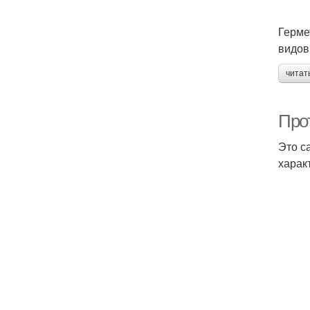
Герме
видов
читат
Про
Это с
харак