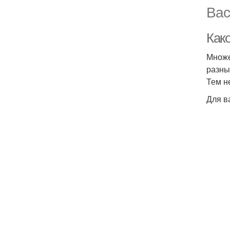
Вас
Как
Множе
разны
Тем н
Для в