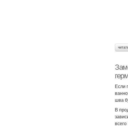
читат
Зам
гер
Если 
ванно
шва б
В про
завис
всего