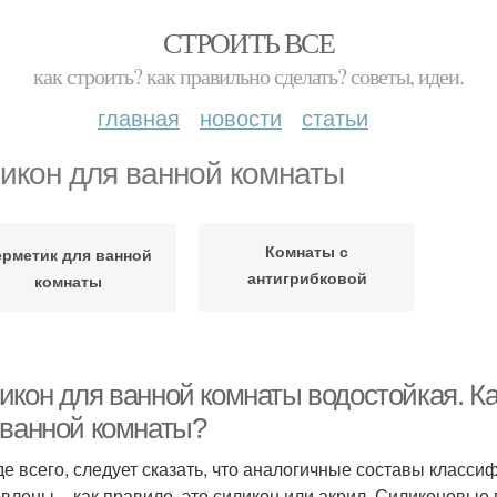
СТРОИТЬ ВСЕ
как строить? как правильно сделать? советы, идеи.
главная
новости
статьи
икон для ванной комнаты
Комнаты с
ерметик для ванной
антигрибковой
комнаты
пропиткой
икон для ванной комнаты водостойкая. Ка
 ванной комнаты?
е всего, следует сказать, что аналогичные составы класси
овлены – как правило, это силикон или акрил. Силиконовые