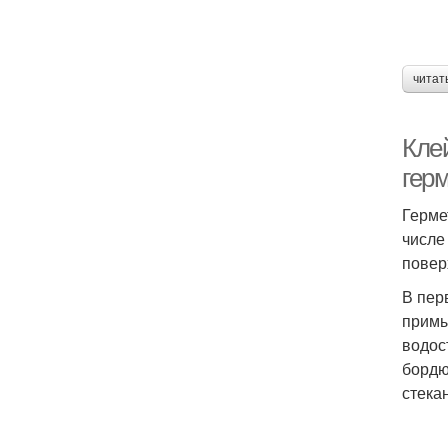
читат
Кле
гер
Герме
числе
повер
В пер
примы
водос
бордю
стека