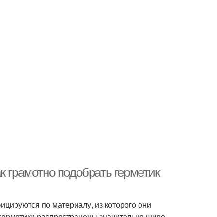
к грамотно подобрать герметик
фицируются по материалу, из которого они
 герметики распространены значительно шире,