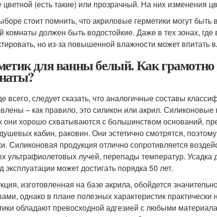
 цветной (есть такие) или прозрачный. На них изменения цв
ыборе стоит помнить, что акриловые герметики могут быть 
й комнаты должен быть водостойкие. Даже в тех зонах, где
ктировать, но из-за повышенной влажности может впитать вл
метик для ванны белый. Как грамотно 
наты?
е всего, следует сказать, что аналогичные составы класси
овлены – как правило, это силикон или акрил. Силиконовые
ак они хорошо схватываются с большинством оснований, п
 душевых кабин, раковин. Они эстетично смотрятся, поэтом
ки. Силиконовая продукция отлично сопротивляется воздей
х ультрафиолетовых лучей, перепады температур. Усадка д
д эксплуатации может достигать порядка 50 лет.
кция, изготовленная на базе акрила, обойдется значитель
вами, однако в плане полезных характеристик практически н
тики обладают превосходной адгезией с любыми материалам