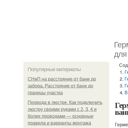
Гер
для
Сод
Популярные материалы
Г
Г
СНиП на расстояние от бани до
Г
забора. Расстояние от бани до
В
границы участка
Гер
Провода в люстре. Как подключить
ван
люстру своими руками с 2, 3, 4 и
более проводами — основные
правила и варианты монтажа
Герме