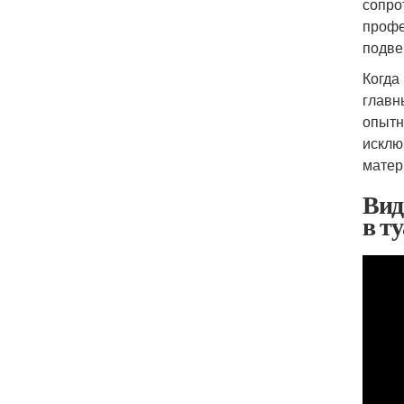
сопро
профе
подве
Когда
главн
опытн
исклю
матер
Вид
в ту