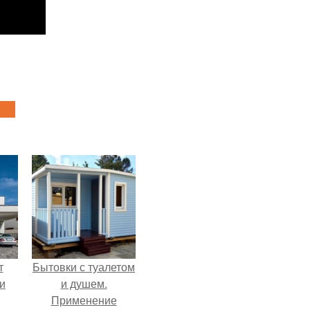
т
Бытовки с туалетом
и
и душем.
Применение