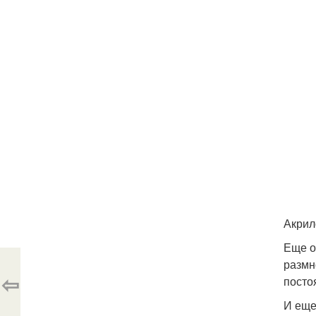
Акрил
Еще о
размн
⇦
посто
И еще