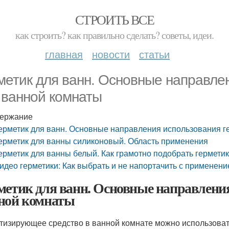
СТРОИТЬ ВСЕ
как строить? как правильно сделать? советы, идеи.
главная
новости
статьи
метик для ванн. Основные направле
 ванной комнаты
ержание
ерметик для ванн. Основные направления использования г
ерметик для ванны силиконовый. Область применения
ерметик для ванны белый. Как грамотно подобрать гермети
идео герметики: Как выбрать и не напортачить с применением
метик для ванн. Основные направлени
ной комнаты
тизирующее средство в ванной комнате можно использоват