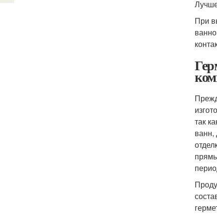
Лучше
При в
ванно
конта
Гер
ком
Прежд
изгот
так к
ванн,
отдел
прямы
перио
Проду
соста
герме