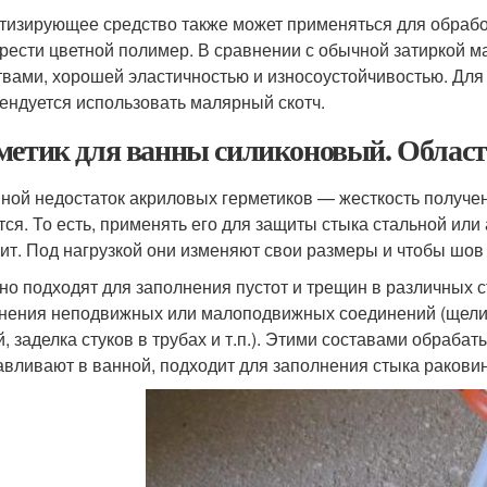
тизирующее средство также может применяться для обрабо
рести цветной полимер. В сравнении с обычной затиркой 
твами, хорошей эластичностью и износоустойчивостью. Для
ендуется использовать малярный скотч.
метик для ванны силиконовый. Облас
ной недостаток акриловых герметиков — жесткость получе
тся. То есть, применять его для защиты стыка стальной или
оит. Под нагрузкой они изменяют свои размеры и чтобы шов
но подходят для заполнения пустот и трещин в различных ст
нения неподвижных или малоподвижных соединений (щели 
й, заделка стуков в трубах и т.п.). Этими составами обра
авливают в ванной, подходит для заполнения стыка раковин