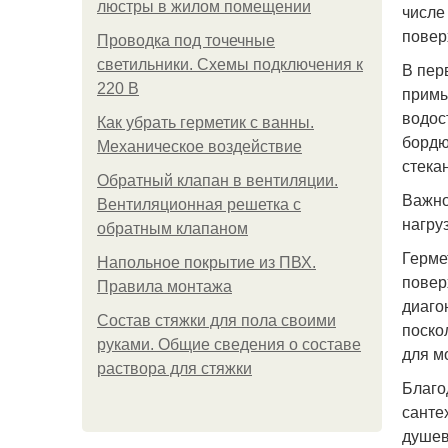
люстры в жилом помещении
числе
повер
Проводка под точечные
светильники. Схемы подключения к
В пер
220 В
примы
водос
Как убрать герметик с ванны.
бордю
Механическое воздействие
стека
Обратный клапан в вентиляции.
Важно
Вентиляционная решетка с
нагру
обратным клапаном
Герме
Напольное покрытие из ПВХ.
повер
Правила монтажа
диаго
Состав стяжки для пола своими
поско
руками. Общие сведения о составе
для м
раствора для стяжки
Благо
санте
душев