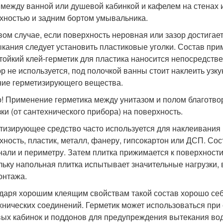
 между ванной или душевой кабинкой и кафелем на стенах и
хностью и задним бортом умывальника.
вом случае, если поверхность неровная или зазор достигае
кания следует установить пластиковые уголки. Состав при
тойкий клей-герметик для пластика наносится непосредстве
р не используется, под полочкой ванны стоит наклеить узку
ние герметизирующего вещества.
! Применение герметика между унитазом и полом благотво
зки (от сантехнического прибора) на поверхность.
тизирующее средство часто используется для наклеивания
хность, пластик, металл, фанеру, гипсокартон или ДСП. Со
нали и периметру. Затем плитка прижимается к поверхности
льку напольная плитка испытывает значительные нагрузки, 
онтажа.
даря хорошим клеящим свойствам такой состав хорошо себ
хнических соединений. Герметик может использоваться при
ых кабинок и поддонов для предупреждения вытекания вод