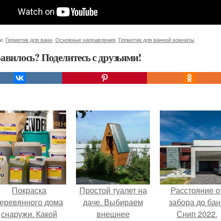
и:
Герметик для ванн
,
Основные направления
,
Герметик для ванной комнаты
авилось? Поделитесь с друзьями!
Покраска
Простой туалет на
Расстояние о
еревянного дома
даче. Выбираем
забора до бан
снаружи. Какой
внешнее
Снип 2022.