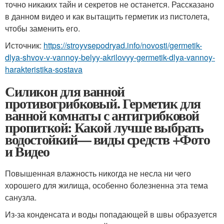
точно никаких тайн и секретов не останется. Рассказано
в данном видео и как вытащить герметик из пистолета,
чтобы заменить его.
Источник:
https://stroyvsepodryad.info/novosti/germetik-
dlya-shvov-v-vannoy-belyy-akrilovyy-germetik-dlya-vannoy-
harakteristika-sostava
Силикон для ванной
противогрибковый. Герметик для
ванной комнаты с антигрибковой
пропиткой: Какой лучше выбрать
водостойкий— виды средств +Фото
и Видео
Повышенная влажность никогда не несла ни чего
хорошего для жилища, особенно болезненна эта тема
санузла.
Из-за конденсата и воды попадающей в швы образуется