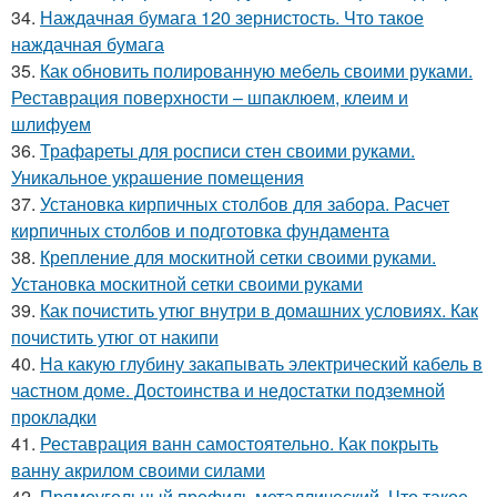
34.
Наждачная бумага 120 зернистость. Что такое
наждачная бумага
35.
Как обновить полированную мебель своими руками.
Реставрация поверхности – шпаклюем, клеим и
шлифуем
36.
Трафареты для росписи стен своими руками.
Уникальное украшение помещения
37.
Установка кирпичных столбов для забора. Расчет
кирпичных столбов и подготовка фундамента
38.
Крепление для москитной сетки своими руками.
Установка москитной сетки своими руками
39.
Как почистить утюг внутри в домашних условиях. Как
почистить утюг от накипи
40.
На какую глубину закапывать электрический кабель в
частном доме. Достоинства и недостатки подземной
прокладки
41.
Реставрация ванн самостоятельно. Как покрыть
ванну акрилом своими силами
42.
Прямоугольный профиль металлический. Что такое