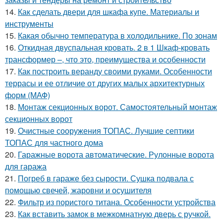
14.
Как сделать двери для шкафа купе. Материалы и
инструменты
15.
Какая обычно температура в холодильнике. По зонам
16.
Откидная двуспальная кровать. 2 в 1 Шкаф-кровать
трансформер –, что это, преимущества и особенности
17.
Как построить веранду своими руками. Особенности
террасы и ее отличие от других малых архитектурных
форм (МАФ)
18.
Монтаж секционных ворот. Самостоятельный монтаж
секционных ворот
19.
Очистные сооружения ТОПАС. Лучшие септики
ТОПАС для частного дома
20.
Гаражные ворота автоматические. Рулонные ворота
для гаража
21.
Погреб в гараже без сырости. Сушка подвала с
помощью свечей, жаровни и осушителя
22.
Фильтр из пористого титана. Особенности устройства
23.
Как вставить замок в межкомнатную дверь с ручкой.