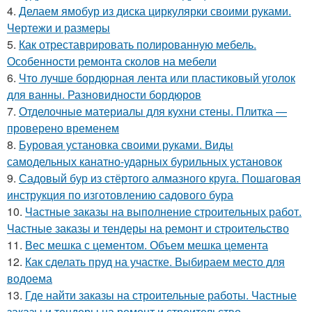
4.
Делаем ямобур из диска циркулярки своими руками.
Чертежи и размеры
5.
Как отреставрировать полированную мебель.
Особенности ремонта сколов на мебели
6.
Что лучше бордюрная лента или пластиковый уголок
для ванны. Разновидности бордюров
7.
Отделочные материалы для кухни стены. Плитка —
проверено временем
8.
Буровая установка своими руками. Виды
самодельных канатно-ударных бурильных установок
9.
Садовый бур из стёртого алмазного круга. Пошаговая
инструкция по изготовлению садового бура
10.
Частные заказы на выполнение строительных работ.
Частные заказы и тендеры на ремонт и строительство
11.
Вес мешка с цементом. Объем мешка цемента
12.
Как сделать пруд на участке. Выбираем место для
водоема
13.
Где найти заказы на строительные работы. Частные
заказы и тендеры на ремонт и строительство