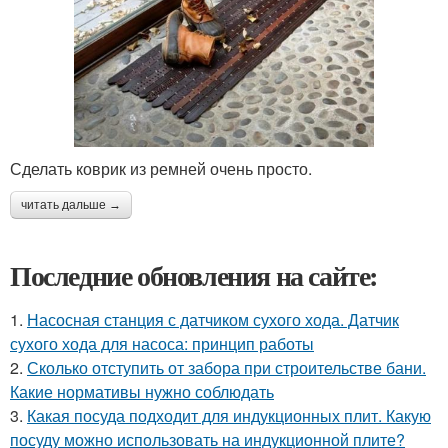
Сделать коврик из ремней очень просто.
читать дальше →
Последние обновления на сайте:
1.
Насосная станция с датчиком сухого хода. Датчик
сухого хода для насоса: принцип работы
2.
Сколько отступить от забора при строительстве бани.
Какие нормативы нужно соблюдать
3.
Какая посуда подходит для индукционных плит. Какую
посуду можно использовать на индукционной плите?