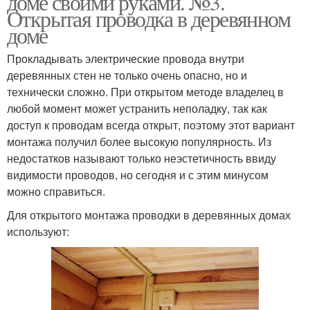
доме своими руками. №3.
Открытая проводка в деревянном
доме
Прокладывать электрические провода внутри
Закрытая проводка
Ретро проводки
деревянных стен не только очень опасно, но и
технически сложно. При открытом методе владелец в
любой момент может устранить неполадку, так как
доступ к проводам всегда открыт, поэтому этот вариант
Материалы для ретро
Проводка на даче
монтажа получил более высокую популярность. Из
проводки
недостатков называют только неэстетичность ввиду
видимости проводов, но сегодня и с этим минусом
можно справиться.
Требования к проводке
Скрытая проводка
Для открытого монтажа проводки в деревянных домах
используют:
Внутренний проводка
Наружная проводка