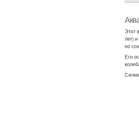
Акв
Этот 
лет) 
но сох
Его о
колеб
Силик