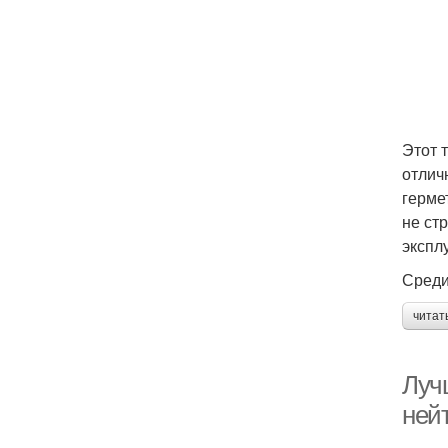
Этот 
отлич
герме
не ст
экспл
Среди
читат
Луч
ней