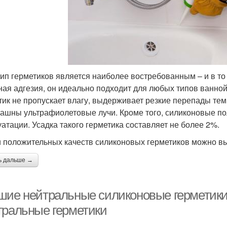
тип герметиков является наиболее востребованным – и в то
ная адгезия, он идеально подходит для любых типов ванно
тик не пропускает влагу, выдерживает резкие перепады темп
рашны ультрафиолетовые лучи. Кроме того, силиконовые п
уатации. Усадка такого герметика составляет не более 2%.
 положительных качеств силиконовых герметиков можно в
ь дальше →
шие нейтральные силиконовые герметики
тральные герметики