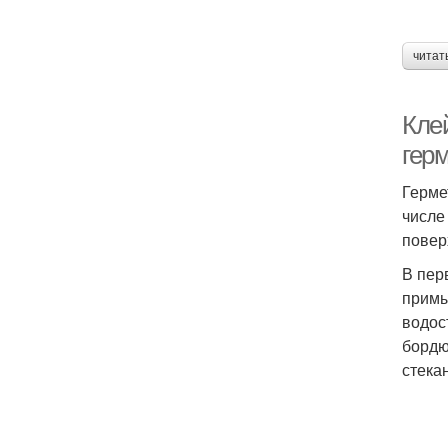
читат
Кле
гер
Герме
числе
повер
В пер
примы
водос
бордю
стека