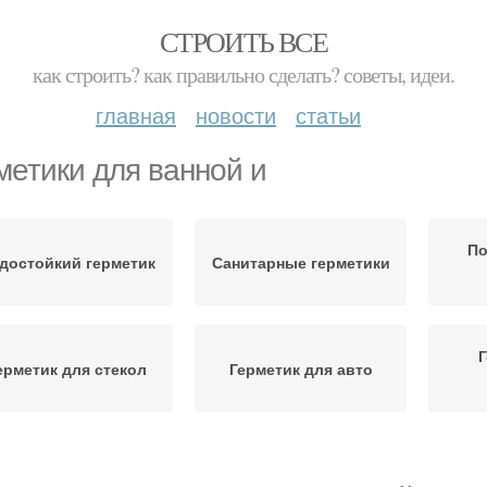
СТРОИТЬ ВСЕ
как строить? как правильно сделать? советы, идеи.
главная
новости
статьи
метики для ванной и
По
достойкий герметик
Санитарные герметики
Г
ерметик для стекол
Герметик для авто
Герметик для фар
Герметик для ламината
Аква