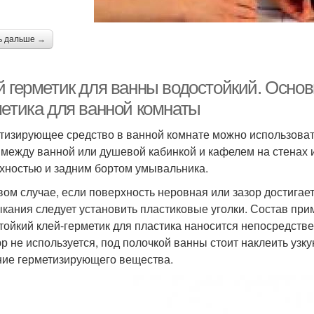
ь дальше →
й герметик для ванны водостойкий. Осно
метика для ванной комнаты
тизирующее средство в ванной комнате можно использоват
 между ванной или душевой кабинкой и кафелем на стенах и
хностью и задним бортом умывальника.
вом случае, если поверхность неровная или зазор достигае
кания следует установить пластиковые уголки. Состав при
тойкий клей-герметик для пластика наносится непосредстве
р не используется, под полочкой ванны стоит наклеить узку
ние герметизирующего вещества.