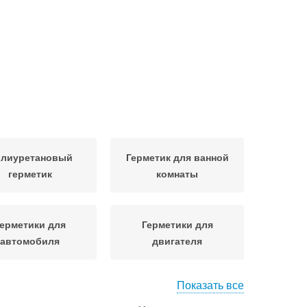
лиуретановый
Герметик для ванной
герметик
комнаты
ерметики для
Герметики для
автомобиля
двигателя
Показать все
риумный герметик
Силиконовый герметик