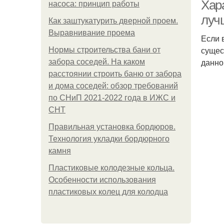
Хар
насоса: принцип работы
луч
Как заштукатурить дверной проем.
Выравнивание проема
Если 
Са
сущес
Нормы строительства бани от
данно
забора соседей. На каком
расстоянии строить баню от забора
и дома соседей: обзор требований
по СНиП 2021-2022 года в ИЖС и
СНТ
Правильная установка бордюров.
Технология укладки бордюрного
камня
Пластиковые колодезные кольца.
Особенности использования
пластиковых колец для колодца