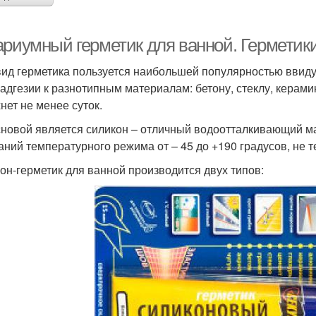
ариумный герметик для ванной. Герметик
вид герметика пользуется наибольшей популярностью ввиду
и адгезии к разнотипным материалам: бетону, стеклу, керам
нет не менее суток.
сновой является силикон – отличный водоотталкивающий м
аний температурного режима от – 45 до +190 градусов, не т
он-герметик для ванной производится двух типов: