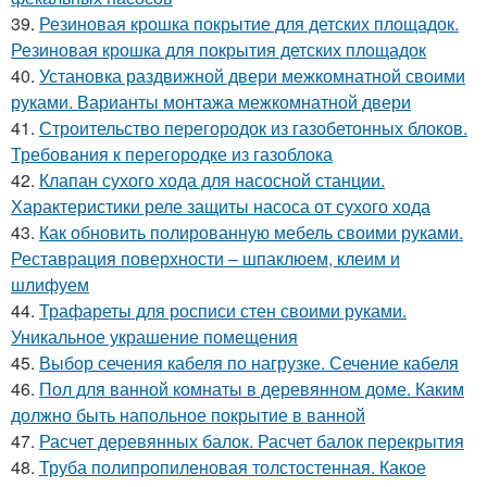
39.
Резиновая крошка покрытие для детских площадок.
Резиновая крошка для покрытия детских площадок
40.
Установка раздвижной двери межкомнатной своими
руками. Варианты монтажа межкомнатной двери
41.
Строительство перегородок из газобетонных блоков.
Требования к перегородке из газоблока
42.
Клапан сухого хода для насосной станции.
Характеристики реле защиты насоса от сухого хода
43.
Как обновить полированную мебель своими руками.
Реставрация поверхности – шпаклюем, клеим и
шлифуем
44.
Трафареты для росписи стен своими руками.
Уникальное украшение помещения
45.
Выбор сечения кабеля по нагрузке. Сечение кабеля
46.
Пол для ванной комнаты в деревянном доме. Каким
должно быть напольное покрытие в ванной
47.
Расчет деревянных балок. Расчет балок перекрытия
48.
Труба полипропиленовая толстостенная. Какое