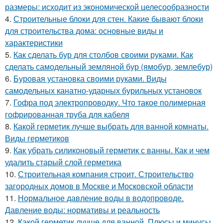
размеры: исходит из экономической целесообразности
4.
Строительные блоки для стен. Какие бывают блоки
для строительства дома: основные виды и
характеристики
5.
Как сделать бур для столбов своими руками. Как
сделать самодельный земляной бур (ямобур, землебур)
6.
Буровая установка своими руками. Виды
самодельных канатно-ударных бурильных установок
7.
Гофра под электропроводку. Что такое полимерная
гофрированная труба для кабеля
8.
Какой герметик лучше выбрать для ванной комнаты.
Виды герметиков
9.
Как убрать силиконовый герметик с ванны. Как и чем
удалить старый слой герметика
10.
Строительная компания строит. Строительство
загородных домов в Москве и Московской области
11.
Нормальное давление воды в водопроводе.
Давление воды: нормативы и реальность
12.
Какой герметик лучше для ванной. Плюсы и минусы