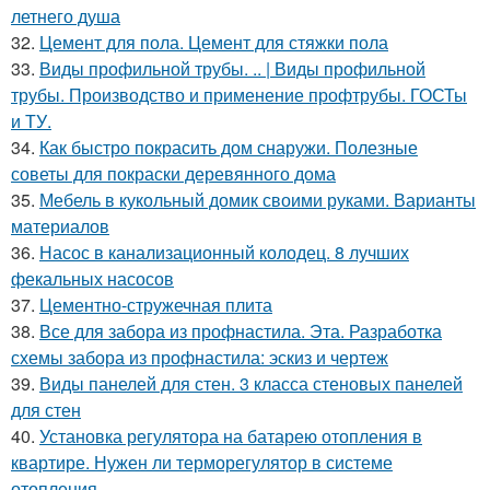
летнего душа
32.
Цемент для пола. Цемент для стяжки пола
33.
Виды профильной трубы. .. | Виды профильной
трубы. Производство и применение профтрубы. ГОСТы
и ТУ.
34.
Как быстро покрасить дом снаружи. Полезные
советы для покраски деревянного дома
35.
Мебель в кукольный домик своими руками. Варианты
материалов
36.
Насос в канализационный колодец. 8 лучших
фекальных насосов
37.
Цементно-стружечная плита
38.
Все для забора из профнастила. Эта. Разработка
схемы забора из профнастила: эскиз и чертеж
39.
Виды панелей для стен. 3 класса стеновых панелей
для стен
40.
Установка регулятора на батарею отопления в
квартире. Нужен ли терморегулятор в системе
отопления