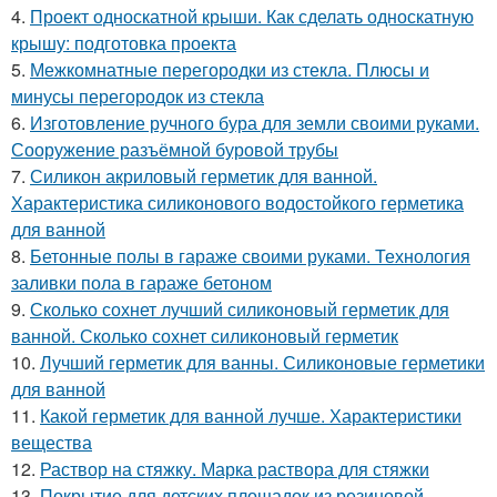
4.
Проект односкатной крыши. Как сделать односкатную
крышу: подготовка проекта
5.
Межкомнатные перегородки из стекла. Плюсы и
минусы перегородок из стекла
6.
Изготовление ручного бура для земли своими руками.
Сооружение разъёмной буровой трубы
7.
Силикон акриловый герметик для ванной.
Характеристика силиконового водостойкого герметика
для ванной
8.
Бетонные полы в гараже своими руками. Технология
заливки пола в гараже бетоном
9.
Сколько сохнет лучший силиконовый герметик для
ванной. Сколько сохнет силиконовый герметик
10.
Лучший герметик для ванны. Силиконовые герметики
для ванной
11.
Какой герметик для ванной лучше. Характеристики
вещества
12.
Раствор на стяжку. Марка раствора для стяжки
13.
Покрытие для детских площадок из резиновой.