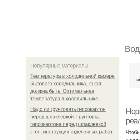
Вод
Популярные материалы
Температура в холодильной камере
в
бытового холодильника, какая
должна быть. Оптимальная
температура в холодильнике
Надо ли грунтовать гипсокартон
Нор
перед шпаклевкой. Грунтовка
реа
гипсокартона перед шпаклевкой
Чтобы
стен: инструкция отделочных работ
напор