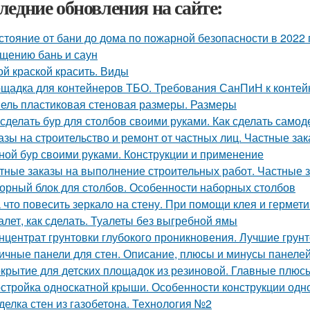
ледние обновления на сайте:
стояние от бани до дома по пожарной безопасности в 2022 
щению бань и саун
ой краской красить. Виды
щадка для контейнеров ТБО. Требования СанПиН к конте
ель пластиковая стеновая размеры. Размеры
 сделать бур для столбов своими руками. Как сделать само
азы на строительство и ремонт от частных лиц. Частные зак
ной бур своими руками. Конструкции и применение
тные заказы на выполнение строительных работ. Частные з
орный блок для столбов. Особенности наборных столбов
 что повесить зеркало на стену. При помощи клея и гермети
алет, как сделать. Туалеты без выгребной ямы
нцентрат грунтовки глубокого проникновения. Лучшие грун
ичные панели для стен. Описание, плюсы и минусы панеле
крытие для детских площадок из резиновой. Главные плюс
стройка односкатной крыши. Особенности конструкции одн
делка стен из газобетона. Технология №2