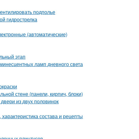
вентилировать подполье
ой гидрострелка
лектронные (автоматические)
льный этап
инесцентных ламп дневного света
окраски
ьной стене (панели, кирпич, блоки)
 двери из двух половинок
 характеристика состава и рецепты
толочных плинтусов