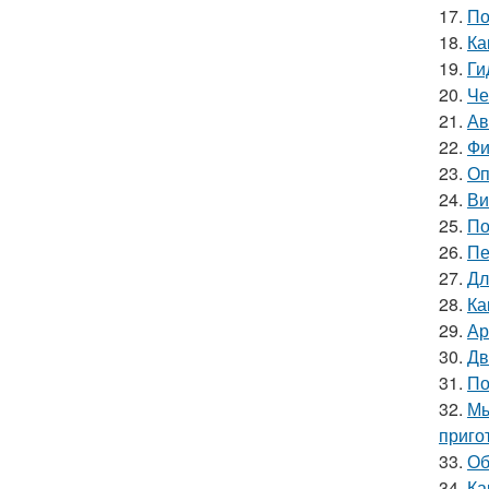
17.
По
18.
Ка
19.
Ги
20.
Че
21.
Ав
22.
Фи
23.
Оп
24.
Ви
25.
По
26.
Пе
27.
Дл
28.
Ка
29.
Ар
30.
Дв
31.
По
32.
Мы
приго
33.
Об
34.
Ка