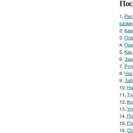
Пос
1.
Рас
разме
2.
Как
3.
Пло
4.
Пан
5.
Как
6.
Зак
7.
Руч
8.
Час
9.
Заб
10.
На
11.
Ту
12.
Ко
13.
Ул
14.
По
15.
По
16.
От