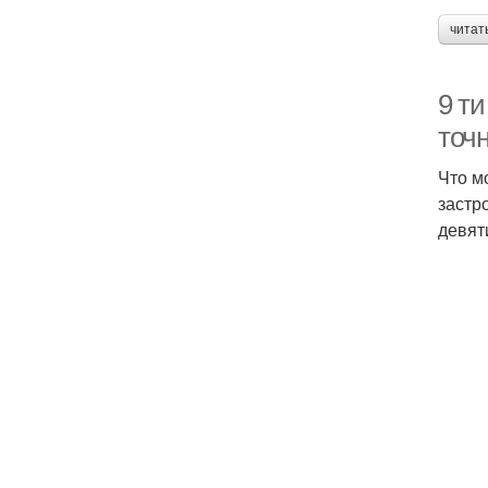
читат
9 т
точн
Что м
застр
девят