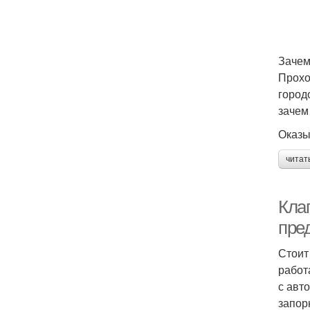
Зачем
Прохо
город
зачем
Оказы
читат
Кла
пре
Стоит
работ
с авт
запор