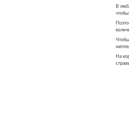
В люб
чтобы
Поэто
колич
Чтобы
ниппе
На ко
страв