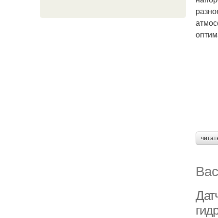
разно
атмос
оптим
читат
Вас
Дат
гид