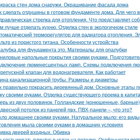
краска стен дома снаружи. Окрашивание фасада дома
к сделать отдушины в готовом фундаменте дома. Для чего 
дравлическая стрелка для отопления. Что представляет соб
м лучше отделать кухню. Отделка стен в экологичном стиле
томатический терморегулятор для радиатора отопления. Э
льтр из пористого титана. Особенности устройства
алубка для фундамента это. Материалы для опалубки
ниловые напольные покрытия своими руками. Подготовите
дключение люминесцентных ламп. Схемы подключения люм
репускной клапан для водонагревателя. Как работает
ина канализационной трубы. Размеры и диаметры
к правильно покрасить деревянный дом. Основные этапы п
ку своими руками. Отделка существующего проема в капитал
ерь из двух половинок. Голландские (конюшенные, барные)
двесной потолок из панелей пвх. ПВХ-панели –, что это?
ло домашнее своими руками. Натуральное мыло: его виды,
товления мыла своими руками в домашних условиях
ивка дверей входных. Обивка
к состыковать плинтус в углах на потолке. Особенности по