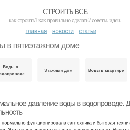
СТРОИТЬ ВСЕ
как строить? как правильно сделать? советы, идеи.
главная
новости
статьи
ы в пятиэтажном доме
Воды в
Этажный дом
Воды в квартире
одопроводе
мальное давление воды в водопроводе. 
льность
 нормально функционировала сантехника и бытовая техник
ом. Этот напор принято называть давлением воды. Надо ска