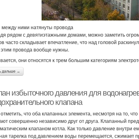
 между ними натянуты провода
дя рядом с девятиэтажными домами, можно заметить огром
ов часто складывает впечатление, что над головой раскинул
 этим провода вообще нужны.
вается, они относятся к трем большим категориям электро
ь дальше →
пан избыточного давления для водонагре
дохранительного клапана
 отметить, что оба клапанных элемента, несмотря на то, чт
ают совершенно независимо друг от друга. Клапанный пред
оматическим клапаном котла. Как только давление внутри е
ная тарелка под давлением воды перемещается, сжимает пр