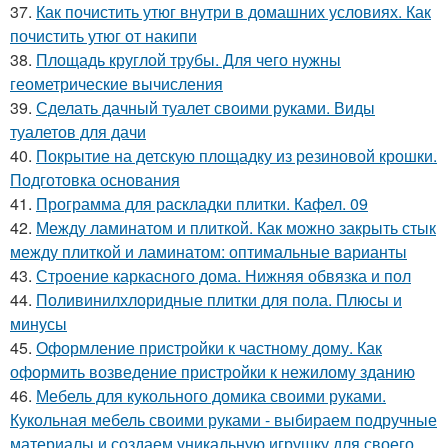
37.
Как почистить утюг внутри в домашних условиях. Как
почистить утюг от накипи
38.
Площадь круглой трубы. Для чего нужны
геометрические вычисления
39.
Сделать дачный туалет своими руками. Виды
туалетов для дачи
40.
Покрытие на детскую площадку из резиновой крошки.
Подготовка основания
41.
Программа для раскладки плитки. Кафел. 09
42.
Между ламинатом и плиткой. Как можно закрыть стык
между плиткой и ламинатом: оптимальные варианты
43.
Строение каркасного дома. Нижняя обвязка и пол
44.
Поливинилхлоридные плитки для пола. Плюсы и
минусы
45.
Оформление пристройки к частному дому. Как
оформить возведение пристройки к нежилому зданию
46.
Мебель для кукольного домика своими руками.
Кукольная мебель своими руками - выбираем подручные
материалы и создаем уникальную игрушку для своего