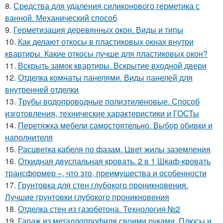
8.
Средства для удаления силиконового герметика с
ванной. Механический способ
9.
Герметизация деревянных окон. Виды и типы
10.
Как делают откосы в пластиковых окнах внутри
квартиры. Какие откосы лучше для пластиковых окон?
11.
Вскрыть замок квартиры. Вскрытие входной двери
12.
Отделка комнаты панелями. Виды панелей для
внутренней отделки
13.
Трубы водопроводные полиэтиленовые. Способ
изготовления, технические характеристики и ГОСТы
14.
Перетяжка мебели самостоятельно. Выбор обивки и
наполнителя
15.
Расцветка кабеля по фазам. Цвет жилы заземления
16.
Откидная двуспальная кровать. 2 в 1 Шкаф-кровать
трансформер –, что это, преимущества и особенности
17.
Грунтовка для стен глубокого проникновения.
Лучшие грунтовки глубокого проникновения
18.
Отделка стен из газобетона. Технология №2
19.
Гараж из металлопрофиля своими руками. Плюсы и