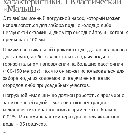
характеристики. 1 Классический
«Малыш»
Это вибрационный погружной насос, который может
использоваться для забора воды с колодца либо
Насосы для воды
Насос для скважины
неглубокой скважины, диаметр обсадной трубы которых
превышает 100 мм.
Помимо вертикальной прокачки воды, давления насоса
достаточно, чтобы осуществлять подачу воды в
Винтовые насосы
Насос для колодца
горизонтальном направлении на большие расстояния
(100-150 метров), так что он может использоваться для
забора воды из водоемов, и подачи её на полив
огородов либо приусадебных участков.
Водяные насосы
Насос для воды
Погружной «Малыш» не должен работать с чрезмерно
загрязненной водой – массовая концентрация
механических нерастворимых примесей не больше
0.01%. Максимальная температура перекачиваемой
Насос с дизельным
Центробежный насос
воды – 35 градусов.
приводом