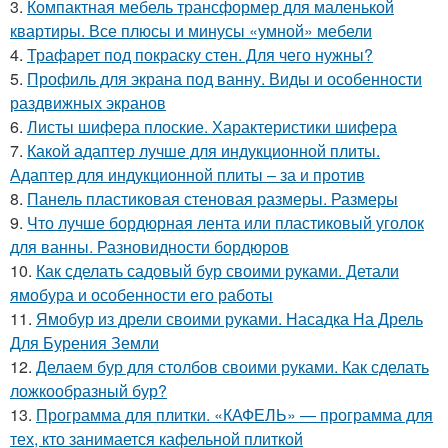
3.
Компактная мебель трансформер для маленькой
квартиры. Все плюсы и минусы «умной» мебели
4.
Трафарет под покраску стен. Для чего нужны?
5.
Профиль для экрана под ванну. Виды и особенности
раздвижных экранов
6.
Листы шифера плоские. Характеристики шифера
7.
Какой адаптер лучше для индукционной плиты.
Адаптер для индукционной плиты – за и против
8.
Панель пластиковая стеновая размеры. Размеры
9.
Что лучше бордюрная лента или пластиковый уголок
для ванны. Разновидности бордюров
10.
Как сделать садовый бур своими руками. Детали
ямобура и особенности его работы
11.
Ямобур из дрели своими руками. Насадка На Дрель
Для Бурения Земли
12.
Делаем бур для столбов своими руками. Как сделать
ложкообразный бур?
13.
Программа для плитки. «КАФЕЛЬ» — программа для
тех, кто занимается кафельной плиткой