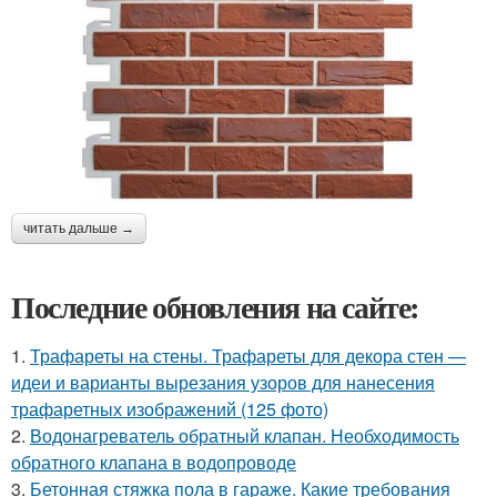
читать дальше →
Последние обновления на сайте:
1.
Трафареты на стены. Трафареты для декора стен —
идеи и варианты вырезания узоров для нанесения
трафаретных изображений (125 фото)
2.
Водонагреватель обратный клапан. Необходимость
обратного клапана в водопроводе
3.
Бетонная стяжка пола в гараже. Какие требования