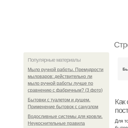
Стр
Популярные материалы
Бы
Мыло ручной работы. Премудрости
мыловаров: действительно ли
мыло ручной работы лучше по
сравнению с фабричным? (3 фото)
Бытовки с туалетом и душем.
Как
Применение бытовок с санузлом
пос
Водосливные системы для кровли.
Для т
Неукоснительные правила
бытов