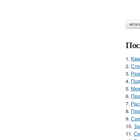
читат
Пос
1.
Как
2.
Стр
3.
Раз
4.
Под
5.
Меж
6.
Про
7.
Рас
8.
Про
9.
Сре
10.
За
11.
Ск