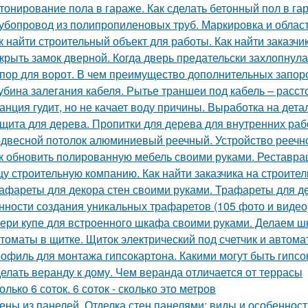
тонирование пола в гараже. Как сделать бетонный пол в г
убопровод из полипропиленовых труб. Маркировка и облас
к найти строительный объект для работы. Как найти заказчик
крыть замок дверной. Когда дверь предательски захлопнулас
пор для ворот. В чем преимущество дополнительных запор
убина залегания кабеля. Рытье траншеи под кабель – расс
анция гудит, но не качает воду причины. Выработка на дет
щита для дерева. Пропитки для дерева для внутренних раб
двесной потолок алюминиевый реечный. Устройство реечно
к обновить полированную мебель своими руками. Реставр
у строительную компанию. Как найти заказчика на строитель
афареты для декора стен своими руками. Трафареты для де
нности создания уникальных трафаретов (105 фото и видео
ери купе для встроенного шкафа своими руками. Делаем ш
томаты в щитке. Щиток электрический под счетчик и автома
офиль для монтажа гипсокартона. Какими могут быть гипс
елать веранду к дому. Чем веранда отличается от террасы
олько 6 соток. 6 соток - сколько это метров
ены из панелей. Отделка стен панелями: виды и особеннос