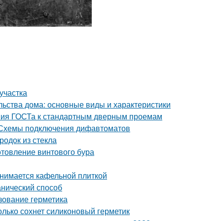
участка
льства дома: основные виды и характеристики
ния ГОСТа к стандартным дверным проемам
 Схемы подключения дифавтоматов
одок из стекла
отовление винтового бура
анимается кафельной плиткой
анический способ
зование герметика
олько сохнет силиконовый герметик