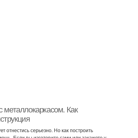
с металлокаркасом. Как
нструкция
ет отнестись серьезно. Но как построить
ощь. Если вы изготовите сами или закажете у