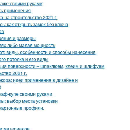
араже своими руками
ть применения
а на строительство 2021 г.
ь: как открыть замок без ключа
ов
тояния и размеры
алях либо малая мощность
от: виды, особенности и способы нанесения
го потолка и его виды
ация поверхности – шпаклюем, клеим и шлифуем
ство 2021 г.
кора: идеи применения в дизайне и
)
каф-купе своими руками
ты: выбор места установки
окартонные профили.
ти материалов