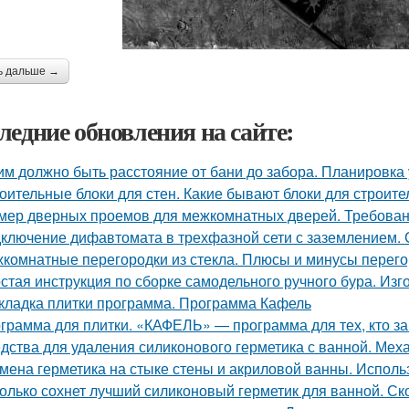
ь дальше →
ледние обновления на сайте:
им должно быть расстояние от бани до забора. Планировка 
оительные блоки для стен. Какие бывают блоки для строите
мер дверных проемов для межкомнатных дверей. Требова
ключение дифавтомата в трехфазной сети с заземлением.
комнатные перегородки из стекла. Плюсы и минусы перегор
стая инструкция по сборке самодельного ручного бура. Изг
кладка плитки программа. Программа Кафель
грамма для плитки. «КАФЕЛЬ» — программа для тех, кто з
дства для удаления силиконового герметика с ванной. Мех
мена герметика на стыке стены и акриловой ванны. Исполь
олько сохнет лучший силиконовый герметик для ванной. Ск