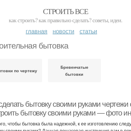
СТРОИТЬ ВСЕ
как строить? как правильно сделать? советы, идеи.
главная
новости
статьи
оительная бытовка
Бревенчатые
товки по чертежу
бытовки
 сделать бытовку своими руками чертежи 
троить бытовку своими руками — фото и
ого, чтобы бытовка была надежной, к ее изготовлению следу
ку своими руками? Данная пошаговая инструкция вам в пом