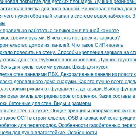
зиновая покрытие для детских площадок. Лучшие резиновые
астиковая плитка для пола ванной. Виниловая плитка для 
я чего нужен обратный клапан в системе водоснабжения. 
мы
к правильно работать с силиконом в ванной комнате
ркас своими руками. В чем суть построек из каркаса?
роительство домов из панелей. Что такое СИП-панель
ркало повесить на стену. Способы крепления зеркала на ст
унтовка для стен глубокого проникновения. Лучшие грунтов
бель для куклы своими руками. Шкаф для кукол
делка стен панелями ПВХ. Декоративные панели из пластик
раска деревянного дома снаружи. Как это лучше всего сдел
раж своими руками от фундамента до крыши. Выбор фунда
риловая эмаль для радиаторов отопления. Какие составы 
оки бетонные для стен. Виды и размеры
крытие стен на кухне. Общие принципы оформления кухон
о такое ОСП в строительстве. OSB в каркасной конструкции
зобетон для перегородок. Особенности газобетонных перег
нели для душа влагостойкие. Особенности