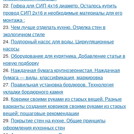
22.
Гофра для СИП 4х16 диаметр. Осталось купить
провод СИП 2х16 и необходимые материалы для его
монтажа :
23.
Чем лучше отделать кухню. Отделка стен в
экологичном стиле
24.
Подпорный насос для воды. Циркуляционные
насосы
25.
Оборудование для курятника. Добавление статьи в
новую подборку
26.
Наждачная бумага крупнозернистая. Наждачная
бумага — виды, классификация, маркировка
27.
Правильная установка бордюров. Технология
укладки бордюрного камня
28.
Коврики своими руками из старых вещей. Разные
варианты создания ковриков своими руками из старых
вещей: пошаговые рекомендации
29.
Покрытие стен на кухне. Общие принципы
оформления кухонных стен