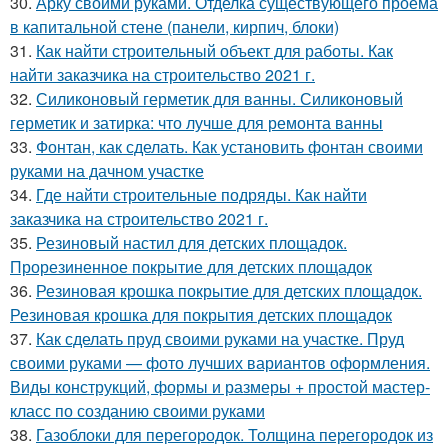
30.
Арку своими руками. Отделка существующего проема
в капитальной стене (панели, кирпич, блоки)
31.
Как найти строительный объект для работы. Как
найти заказчика на строительство 2021 г.
32.
Силиконовый герметик для ванны. Силиконовый
герметик и затирка: что лучше для ремонта ванны
33.
Фонтан, как сделать. Как установить фонтан своими
руками на дачном участке
34.
Где найти строительные подряды. Как найти
заказчика на строительство 2021 г.
35.
Резиновый настил для детских площадок.
Прорезиненное покрытие для детских площадок
36.
Резиновая крошка покрытие для детских площадок.
Резиновая крошка для покрытия детских площадок
37.
Как сделать пруд своими руками на участке. Пруд
своими руками — фото лучших вариантов оформления.
Виды конструкций, формы и размеры + простой мастер-
класс по созданию своими руками
38.
Газоблоки для перегородок. Толщина перегородок из