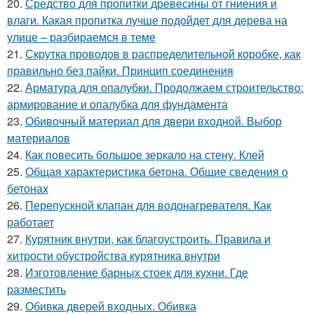
20.
Средство для пропитки древесины от гниения и
влаги. Какая пропитка лучше подойдет для дерева на
улице – разбираемся в теме
21.
Скрутка проводов в распределительной коробке, как
правильно без пайки. Принцип соединения
22.
Арматура для опалубки. Продолжаем строительство:
армирование и опалубка для фундамента
23.
Обивочный материал для двери входной. Выбор
материалов
24.
Как повесить большое зеркало на стену. Клей
25.
Общая характеристика бетона. Общие сведения о
бетонах
26.
Перепускной клапан для водонагревателя. Как
работает
27.
Курятник внутри, как благоустроить. Правила и
хитрости обустройства курятника внутри
28.
Изготовление барных стоек для кухни. Где
разместить
29.
Обивка дверей входных. Обивка