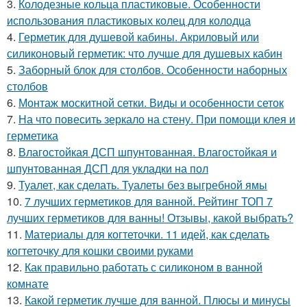
3.
Колодезные кольца пластиковые. Особенности
использования пластиковых колец для колодца
4.
Герметик для душевой кабины. Акриловый или
силиконовый герметик: что лучше для душевых кабин
5.
Заборный блок для столбов. Особенности наборных
столбов
6.
Монтаж москитной сетки. Виды и особенности сеток
7.
На что повесить зеркало на стену. При помощи клея и
герметика
8.
Влагостойкая ДСП шпунтованная. Влагостойкая и
шпунтованная ДСП для укладки на пол
9.
Туалет, как сделать. Туалеты без выгребной ямы
10.
7 лучших герметиков для ванной. Рейтинг ТОП 7
лучших герметиков для ванны! Отзывы, какой выбрать?
11.
Материалы для когтеточки. 11 идей, как сделать
когтеточку для кошки своими руками
12.
Как правильно работать с силиконом в ванной
комнате
13.
Какой герметик лучше для ванной. Плюсы и минусы