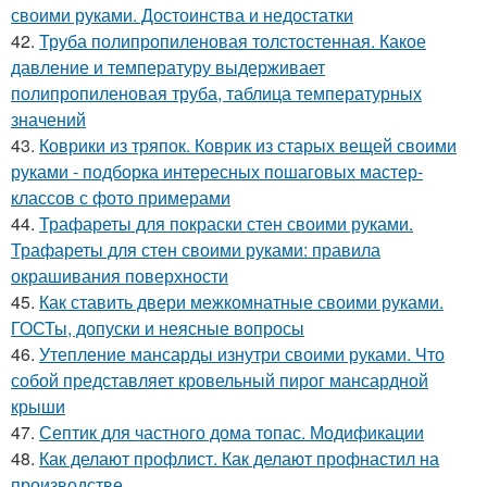
своими руками. Достоинства и недостатки
42.
Труба полипропиленовая толстостенная. Какое
давление и температуру выдерживает
полипропиленовая труба, таблица температурных
значений
43.
Коврики из тряпок. Коврик из старых вещей своими
руками - подборка интересных пошаговых мастер-
классов с фото примерами
44.
Трафареты для покраски стен своими руками.
Трафареты для стен своими руками: правила
окрашивания поверхности
45.
Как ставить двери межкомнатные своими руками.
ГОСТы, допуски и неясные вопросы
46.
Утепление мансарды изнутри своими руками. Что
собой представляет кровельный пирог мансардной
крыши
47.
Септик для частного дома топас. Модификации
48.
Как делают профлист. Как делают профнастил на
производстве.