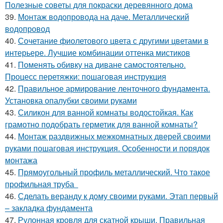
Полезные советы для покраски деревянного дома
39.
Монтаж водопровода на даче. Металлический
водопровод
40.
Сочетание фиолетового цвета с другими цветами в
интерьере. Лучшие комбинации оттенка мистиков
41.
Поменять обивку на диване самостоятельно.
Процесс перетяжки: пошаговая инструкция
42.
Правильное армирование ленточного фундамента.
Установка опалубки своими руками
43.
Силикон для ванной комнаты водостойкая. Как
грамотно подобрать герметик для ванной комнаты?
44.
Монтаж раздвижных межкомнатных дверей своими
руками пошаговая инструкция. Особенности и порядок
монтажа
45.
Прямоугольный профиль металлический. Что такое
профильная труба
46.
Сделать веранду к дому своими руками. Этап первый
– закладка фундамента
47.
Рулонная кровля для скатной крыши. Правильная