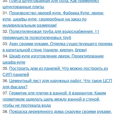
30.
Плита шпунтованная для пола. Как применяют
шпунтованные плиты
31.
Производство дверей купе. Фабрика Купе: двери-
купе, шкафы-купе, гардеробные на заказ по
индивидуальным размерам!
32.
Полиэтиленовая труба для водоснабжения. 11
преимуществ полиэтиленовых труб
33.
Арку своими руками. Отделка существующего проема
в капитальной стене (панели, кирпич, блоки)
34.
Шкаф купе изготовление двери. Проектирование
шкафа-купе
35.
Построить дом из панелей. Что можно построить из
СИП-панелей
36.
Цементный лист для наружных работ. Что такое ЦСП
для фасада?
37.
Герметик для плитки в ванной. 6 вариантов: Каким
герметиком заделать щель между ванной и стеной,
чтобы не протекала вода
38.
Покраска деревянного дома снаружи своими руками.