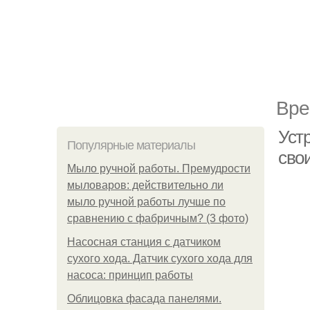
Вре
Уст
Популярные материалы
сво
Мыло ручной работы. Премудрости
мыловаров: действительно ли
мыло ручной работы лучше по
сравнению с фабричным? (3 фото)
Насосная станция с датчиком
сухого хода. Датчик сухого хода для
насоса: принцип работы
Облицовка фасада панелями.