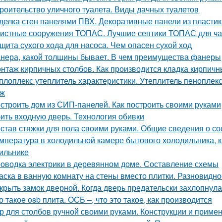
роительство уличного туалета. Виды дачных туалетов
делка стен панелями ПВХ. Декоративные панели из пластик
истные сооружения ТОПАС. Лучшие септики ТОПАС для ча
щита сухого хода для насоса. Чем опасен сухой ход
нера, какой толщины бывает. В чем преимущества фанеры
нтаж кирпичных столбов. Как производится кладка кирпичн
плоплекс утеплитель характеристики. Утеплитель пеноплек
аж
строить дом из СИП-панелей. Как построить своими руками
ить входную дверь. Технология обивки
став стяжки для пола своими руками. Общие сведения о со
мпература в холодильной камере бытового холодильника, 
ильнике
оводка электрики в деревянном доме. Составление схемы
аска в ванную комнату на стены вместо плитки. Разновидно
крыть замок дверной. Когда дверь предательски захлопнулас
о такое osb плита. ОСБ –, что это такое, как производится
р для столбов ручной своими руками. Конструкции и приме