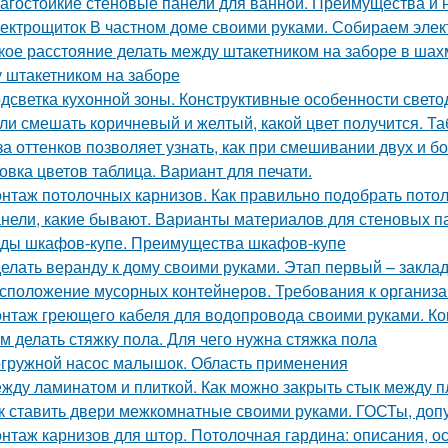
агостойкие стеновые панели для ванной. Преимущества и 
ектрощиток В частном доме своими руками. Собираем элект
кое расстояние делать между штакетником на заборе в ша
 штакетником на заборе
дсветка кухонной зоны. Конструктивные особенности свето
ли смешать коричневый и желтый, какой цвет получится. Та
за оттенков позволяет узнать, как при смешивании двух и б
овка цветов таблица. Вариант для печати.
нтаж потолочных карнизов. Как правильно подобрать пото
нели, какие бывают. Варианты материалов для стеновых п
ды шкафов-купе. Преимущества шкафов-купе
елать веранду к дому своими руками. Этап первый – закла
сположение мусорных контейнеров. Требования к организ
нтаж греющего кабеля для водопровода своими руками. Ко
м делать стяжку пола. Для чего нужна стяжка пола
гружной насос малышок. Область применения
жду ламинатом и плиткой. Как можно закрыть стык между 
к ставить двери межкомнатные своими руками. ГОСТы, доп
нтаж карнизов для штор. Потолочная гардина: описания, о