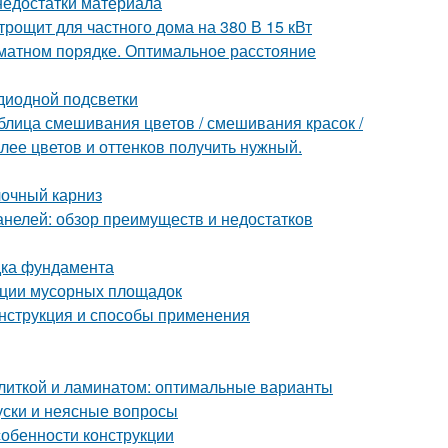
недостатки материала
рощит для частного дома на 380 В 15 кВт
хматном порядке. Оптимальное расстояние
диодной подсветки
блица смешивания цветов / смешивания красок /
олее цветов и оттенков получить нужный.
лочный карниз
анелей: обзор преимуществ и недостатков
дка фундамента
ации мусорных площадок
нструкция и способы применения
плиткой и ламинатом: оптимальные варианты
уски и неясные вопросы
собенности конструкции