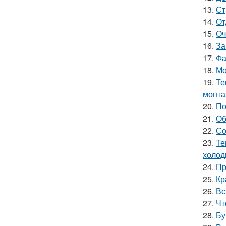
13.
Ст
14.
От
15.
Оч
16.
За
17.
Фа
18.
Мо
19.
Те
монт
20.
По
21.
Об
22.
Со
23.
Те
холод
24.
Пр
25.
Кр
26.
Вс
27.
Чт
28.
Бу