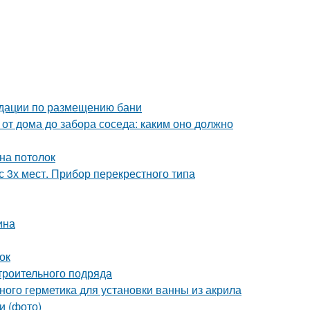
ндации по размещению бани
 от дома до забора соседа: каким оно должно
на потолок
 3х мест. Прибор перекрестного типа
ина
ок
троительного подряда
ного герметика для установки ванны из акрила
и (фото)