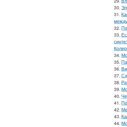
29.
Вл
30.
Эл
31.
Ка
между
32.
По
33.
Ес
синте
Колер
34.
Мо
35.
Па
36.
Ви
37.
Сд
38.
Ра
39.
Мо
40.
Че
41.
По
42.
Ме
43.
Ка
44.
Мо