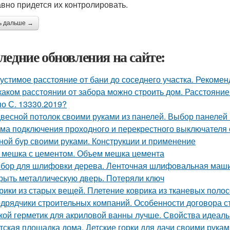
авно придется их контролировать.
ь дальше →
ледние обновления на сайте:
устимое расстояние от бани до соседнего участка. Рекоме
каком расстоянии от забора можно строить дом. Расстояние
по С. 13330.2019?
весной потолок своими руками из панелей. Выбор панелей 
ма подключения проходного и перекрестного выключателя с
ной бур своими руками. Конструкции и применение
 мешка с цементом. Объем мешка цемента
бор для шлифовки дерева. Ленточная шлифовальная маш
рыть металлическую дверь. Потеряли ключ
рики из старых вещей. Плетение коврика из тканевых полос
дрядчики строительных компаний. Особенности договора с
кой герметик для акриловой ванны лучше. Свойства идеаль
тская площадка дома. Детские горки для дачи своими рукам