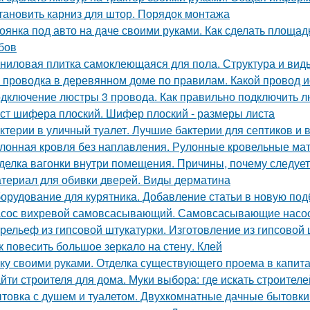
тановить карниз для штор. Порядок монтажа
оянка под авто на даче своими руками. Как сделать площад
бов
ниловая плитка самоклеющаяся для пола. Структура и вид
 проводка в деревянном доме по правилам. Какой провод 
дключение люстры 3 провода. Как правильно подключить лю
ст шифера плоский. Шифер плоский - размеры листа
ктерии в уличный туалет. Лучшие бактерии для септиков и 
лонная кровля без наплавления. Рулонные кровельные мат
делка вагонки внутри помещения. Причины, почему следует
териал для обивки дверей. Виды дерматина
орудование для курятника. Добавление статьи в новую под
сос вихревой самовсасывающий. Самовсасывающие насо
рельеф из гипсовой штукатурки. Изготовление из гипсовой 
к повесить большое зеркало на стену. Клей
ку своими руками. Отделка существующего проема в капитал
йти строителя для дома. Муки выбора: где искать строителе
товка с душем и туалетом. Двухкомнатные дачные бытовки