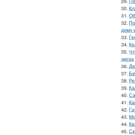
29.
По
30.
Кл
31.
Об
32.
По
дому 
33.
Ге
34.
Кр
35.
Чт
диска
36.
Де
37.
Бе
38.
Ре
39.
Ка
40.
Са
41.
Ка
42.
Га
43.
Мо
44.
Кр
45.
Ск