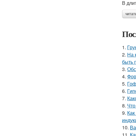
В дли
читат
Пос
1.
Гру
2.
На 
быть 
3.
Обс
4.
Фор
5.
Гоф
6.
Гип
7.
Как
8.
Что
9.
Как
индук
10.
Ва
11.
Ка