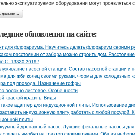
тельно эксплуатируемом оборудовании могут проявляться с
ь дальше →
ледние обновления на сайте:
нт для флорариума. Научитесь делать флорариум своими р
каком расстоянии от забора можно строить дом. Расстояние
по С. 13330.2019?
луживание насосной станции. Состав насосной станции и н
ма для жби колец своими руками. Формы для колодезных к
ра под провода. Назначение гофры
со волокно листовое. Особенности
ой краской красить. Виды
 такое адаптер для индукционной плиты. Использование ди
 заставить индукционную плиту работать с любой посудой. 
ционной плиты
куумный дренажный насос. Лучшие фекальные насосы для
к сделать ямобур на трактор своими руками. Общая инфор