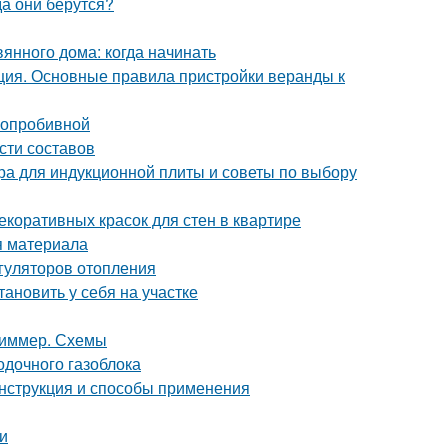
а они берутся?
янного дома: когда начинать
ция. Основные правила пристройки веранды к
глопробивной
сти составов
ера для индукционной плиты и советы по выбору
екоративных красок для стен в квартире
я материала
гуляторов отопления
тановить у себя на участке
 диммер. Схемы
одочного газоблока
нструкция и способы применения
и