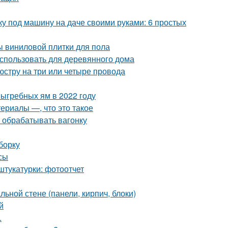
ку под машину на даче своими руками: 6 простых
ы виниловой плитки для пола
использовать для деревянного дома
стру на три или четыре провода
выгребных ям в 2022 году
ериалы —, что это такое
 обрабатывать вагонку
борку
сы
штукатурки: фотоотчет
ьной стене (панели, кирпич, блоки)
й
.