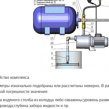
йство комплекса
етры изначально подобраны или рассчитаны неверно. В ра
ой погрешности значения:
а водяного столба из колодца либо скважины;уровень раз
ровода;глубина забора жидкости и пр.