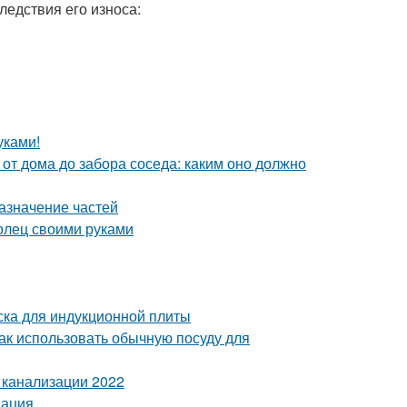
ледствия его износа:
уками!
 от дома до забора соседа: каким оно должно
азначение частей
олец своими руками
ска для индукционной плиты
Как использовать обычную посуду для
 канализации 2022
мация