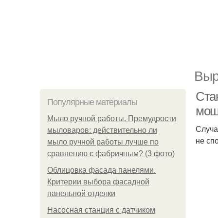
Выр
Стан
Популярные материалы
мощ
Мыло ручной работы. Премудрости
Случа
мыловаров: действительно ли
не сп
мыло ручной работы лучше по
сравнению с фабричным? (3 фото)
Облицовка фасада панелями.
Критерии выбора фасадной
панельной отделки
Насосная станция с датчиком