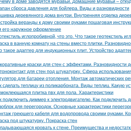
чему в доме заводятся муравьи. Домашние муравьи – откуд
апан сброса давления для бойлера. Виды и разновидности
шивка деревянного дома внутри. Внутренняя отделка дерев
стройка веранды к дому своими руками пошаговая инструк
и его наружное оформление
отекстиль иглопробивной, что это. Что такое геотекстиль и
аска в ванную комнату на стены вместо плитки. Разновидно
о такое адаптер для индукционных плит. Устройство адапт
коративные краски для стен с эффектами. Разновидности д
тоноконтакт для стен под штукатурку. Сфера использовани
гулятор для батареи отопления. Монтаж автоматических ре
к сделать теплицу из поликарбоната. Виды теплиц. Какую ус
моклеющаяся плитка пвх для пола. Характеристики
к подключить диммер к электродвигателю. Как подключить
зоблок для перегородок. Основные характеристики перегор
нтаж греющего кабеля для водопровода своими руками. Ко
аска под штукатурку. Покраска стен
ладывающаяся кровать к стене. Преимущества и недостатк