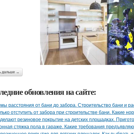
ь дальше →
ледние обновления на сайте:
мы расстояния от бани до забора. Строительство бани и р
лько отступить от забора при строительстве бани. Какие н
 делают резиновое покрытие на детских площадках. Пригот
онная стяжка пола в гараже. Какие требования предъявляю
резиненное покрытие для детских площадок. Как выбрать и