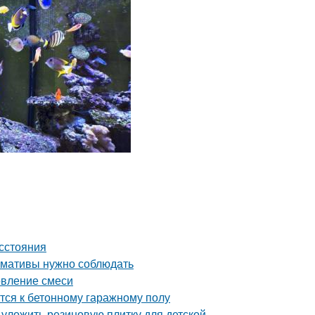
асстояния
ормативы нужно соблюдать
овление смеси
тся к бетонному гаражному полу
 уложить резиновую плитку для детской