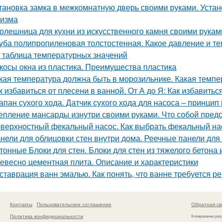
тановка замка в межкомнатную дверь своими руками. Устано
изма
олешница для кухни из искусственного камня своими рукам
уба полипропиленовая толстостенная. Какое давление и 
, таблица температурных значений
косы окна из пластика. Преимущества пластика
кая температура должна быть в морозильнике. Какая темп
к избавиться от плесени в ванной. От А до Я: Как избавить
апан сухого хода. Датчик сухого хода для насоса – принцип
епление мансарды изнутри своими руками. Что собой пред
верхностный фекальный насос. Как выбрать фекальный на
нели для облицовки стен внутри дома. Реечные панели для 
тонные Блоки для стен. Блоки для стен из тяжелого бетона
евесно цементная плита. Описание и характеристики
ставрация ванн эмалью. Как понять, что ванне требуется р
Контакты
Пользовательское соглашение
Обратная св
Политика конфидециальности
Копирование раз