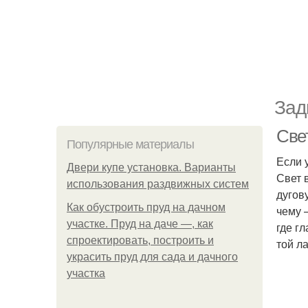
Зад
Све
Популярные материалы
Если 
Двери купе установка. Варианты
Свет 
использования раздвижных систем
дугов
Как обустроить пруд на дачном
чему 
участке. Пруд на даче —, как
где г
спроектировать, построить и
той л
украсить пруд для сада и дачного
участка