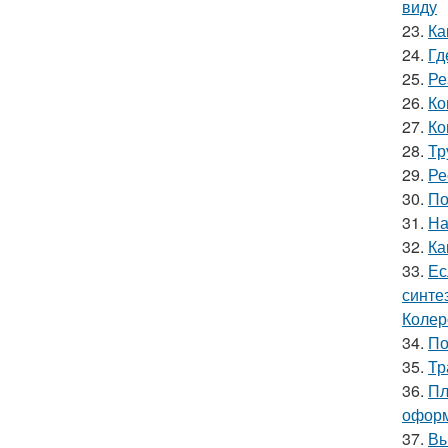
виду
23.
Ка
24.
Гд
25.
Ре
26.
Ко
27.
Ко
28.
Тр
29.
Ре
30.
По
31.
На
32.
Ка
33.
Ес
синте
Колер
34.
По
35.
Тр
36.
Пл
оформ
37.
Вы