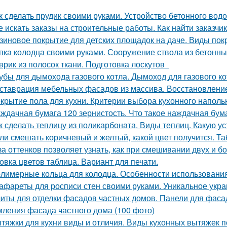
к сделать прудик своими руками. Устройство бетонного вод
е искать заказы на строительные работы. Как найти заказчик
зиновое покрытие для детских площадок на даче. Виды пок
пка колодца своими руками. Сооружение ствола из бетонны
врик из полосок ткани. Подготовка лоскутов
убы для дымохода газового котла. Дымоход для газового кот
ставрация мебельных фасадов из массива. Восстановлен
крытие пола для кухни. Критерии выбора кухонного наполь
ждачная бумага 120 зернистость. Что такое наждачная бум
к сделать теплицу из поликарбоната. Виды теплиц. Какую ус
ли смешать коричневый и желтый, какой цвет получится. Та
за оттенков позволяет узнать, как при смешивании двух и б
овка цветов таблица. Вариант для печати.
лимерные кольца для колодца. Особенности использования
афареты для росписи стен своими руками. Уникальное ук
иты для отделки фасадов частных домов. Панели для фаса
ления фасада частного дома (100 фото)
тяжки для кухни виды и отличия. Виды кухонных вытяжек 