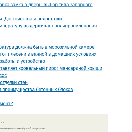
вка замка в дверь: выбор типа запорного
и. Достоинства и недостатки
температуру выдерживает полипропиленовая
ература должна быть в морозильной камере
ся от плесени в ванной в домашних условиях
 работы и устройство
ставляет кровельный пирог мансардной крыши
сос
отделки стен
 и преимущества бетонных блоков
емонт?
язь
решено при указании обратной гиперссылки.