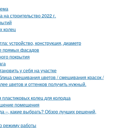
оема
а на строительство 2022 г.
рытий
х колец
ла: устройство, конструкция, диаметр
ие прямых фасадов
ного покрытия
ага
тановить у себя на участке
блица смешивания цветов / смешивания красок /
олее цветов и оттенков получить нужный.
 пластиковых колец для колодца
рашение помещения
да –, какие выбрать? Обзор лучших решений,
по режиму работы