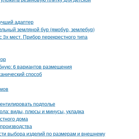
лучший адаптер
дельный земляной бур (ямобур, землебур)
 3х мест. Прибор перекрестного типа
тор
обную: 6 вариантов размещения
ханический способ
змов
вентилировать подполье
ола: виды, плюсы и минусы, укладка
стного дома
 производства
сти выбора изделий по размерам и внешнему