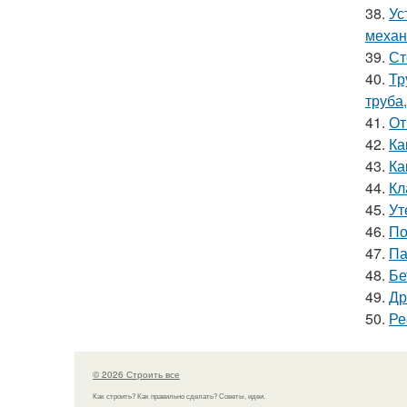
38.
Ус
механ
39.
Ст
40.
Тр
труба
41.
От
42.
Ка
43.
Ка
44.
Кл
45.
Ут
46.
По
47.
Па
48.
Бе
49.
Др
50.
Ре
© 2026 Строить все
Как строить? Как правильно сделать? Советы, идеи.