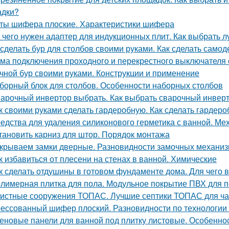
адки?
ты шифера плоские. Характеристики шифера
 чего нужен адаптер для индукционных плит. Как выбрать 
 сделать бур для столбов своими руками. Как сделать само
ма подключения проходного и перекрестного выключателя с
чной бур своими руками. Конструкции и применение
борный блок для столбов. Особенности наборных столбов
арочный инвертор выбрать. Как выбрать сварочный инвер
к своими руками сделать гардеробную. Как сделать гардер
едства для удаления силиконового герметика с ванной. Ме
тановить карниз для штор. Порядок монтажа
крываем замки дверные. Разновидности замочных механи
к избавиться от плесени на стенах в ванной. Химические
к сделать отдушины в готовом фундаменте дома. Для чего 
лимерная плитка для пола. Модульное покрытие ПВХ для п
истные сооружения ТОПАС. Лучшие септики ТОПАС для ча
ессованный шифер плоский. Разновидности по технологии
еновые панели для ванной под плитку листовые. Особенно