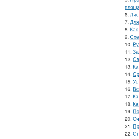
площ
6.
Лис
7.
Для
8.
Как
9.
Схе
10.
Ру
11.
За
12.
Св
13.
Ка
14.
Ср
15.
Ус
16.
Вс
17.
Ка
18.
Ка
19.
По
20.
Оч
21.
Пр
22.
Ст