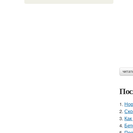
читат
Пос
1.
Нор
2.
Ско
3.
Как
4.
Бет
5.
Про