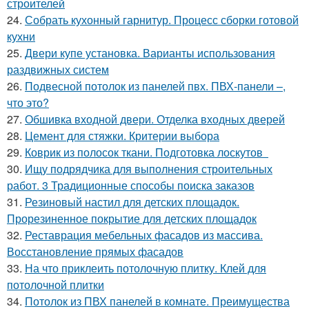
строителей
24.
Собрать кухонный гарнитур. Процесс сборки готовой
кухни
25.
Двери купе установка. Варианты использования
раздвижных систем
26.
Подвесной потолок из панелей пвх. ПВХ-панели –,
что это?
27.
Обшивка входной двери. Отделка входных дверей
28.
Цемент для стяжки. Критерии выбора
29.
Коврик из полосок ткани. Подготовка лоскутов
30.
Ищу подрядчика для выполнения строительных
работ. 3 Традиционные способы поиска заказов
31.
Резиновый настил для детских площадок.
Прорезиненное покрытие для детских площадок
32.
Реставрация мебельных фасадов из массива.
Восстановление прямых фасадов
33.
На что приклеить потолочную плитку. Клей для
потолочной плитки
34.
Потолок из ПВХ панелей в комнате. Преимущества