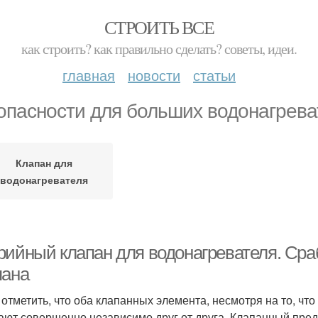
СТРОИТЬ ВСЕ
как строить? как правильно сделать? советы, идеи.
главная
новости
статьи
опасности для больших водонагрева
Клапан для
водонагревателя
рийный клапан для водонагревателя. Сра
пана
 отметить, что оба клапанных элемента, несмотря на то, чт
ают совершенно независимо друг от друга. Клапанный пред