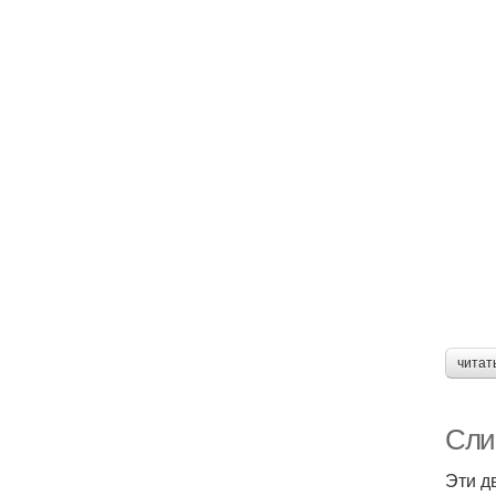
читат
Сли
Эти д