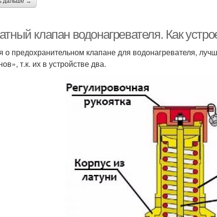
ь дальше →
атный клапан водонагревателя. Как устро
я о предохранительном клапане для водонагревателя, лучш
ов», т.к. их в устройстве два.