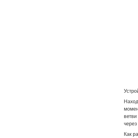
Устро
Наход
момен
ветви
через
Как р