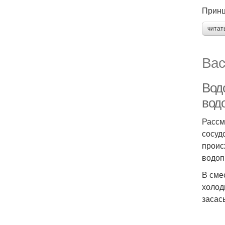
Принц
читат
Вас
Вод
вод
Рассм
сосуд
проис
водоп
В сме
холод
засас