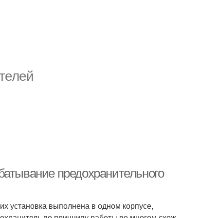
телей
батывание предохранительного
о их установка выполнена в одном корпусе,
охранитель по принципу работы во многом схож