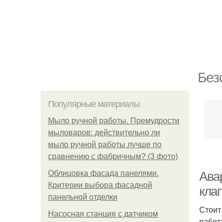
Без
Популярные материалы
Мыло ручной работы. Премудрости
мыловаров: действительно ли
мыло ручной работы лучше по
сравнению с фабричным? (3 фото)
Облицовка фасада панелями.
Ава
Критерии выбора фасадной
кла
панельной отделки
Стоит
Насосная станция с датчиком
работ