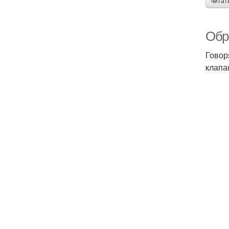
читат
Обр
Говор
клапан