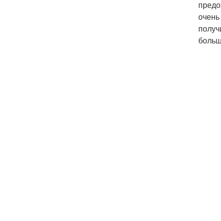
предо
очень
получ
больш