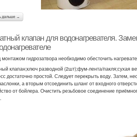
ь дальше →
атный клапан для водонагревателя. Заме
водонагревателе
 монтажом гидрозатвора необходимо обесточить нагреватель
ный клапан;ключ разводной (2шт);фум-лента/пакля;сухая ве
сс достаточно простой. Следует перекрыть воду. Затем, н
заслонки, а вторым отсоединить шланг от входного отверст
йство от бойлера. Очистить резьбовое соединение приёмног
.