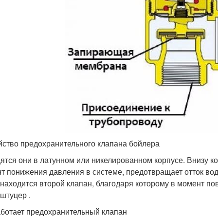
йство предохранительного клапана бойлера
ятся они в латунном или никелированном корпусе. Внизу ко
т понижения давления в системе, предотвращает отток во
 находится второй клапан, благодаря которому в момент п
 штуцер .
аботает предохранительный клапан