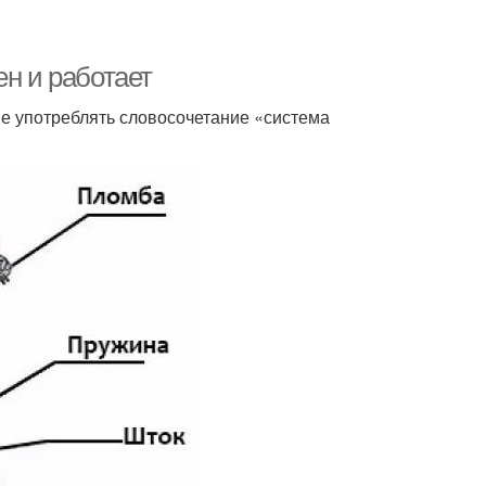
ен и работает
е употреблять словосочетание «система