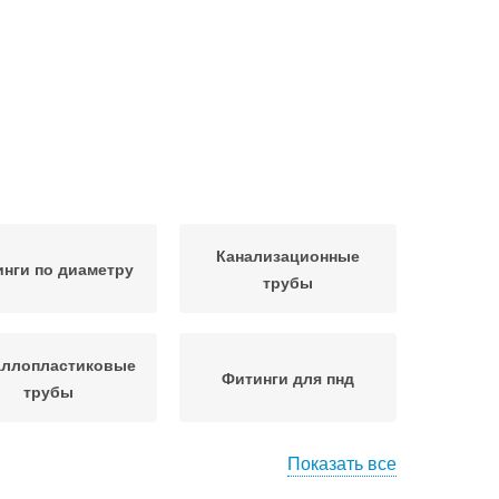
Канализационные
нги по диаметру
трубы
аллопластиковые
Фитинги для пнд
трубы
Показать все
нги по жесткости