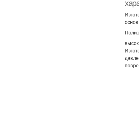
хар
Изгот
основ
Полиэ
высок
Изгот
давле
повре