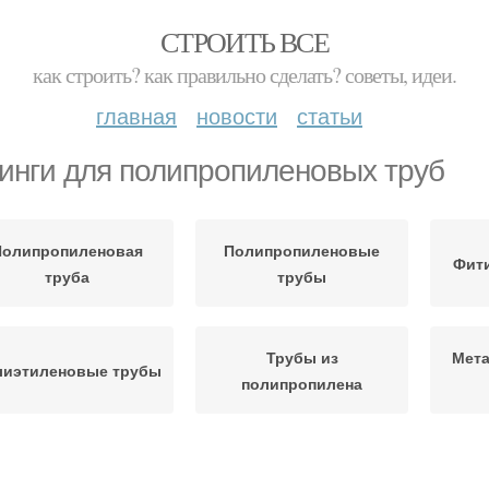
СТРОИТЬ ВСЕ
как строить? как правильно сделать? советы, идеи.
главная
новости
статьи
инги для полипропиленовых труб
Полипропиленовая
Полипропиленовые
Фити
труба
трубы
Трубы из
Мет
лиэтиленовые трубы
полипропилена
тинги для различных
Компрессионные
Фити