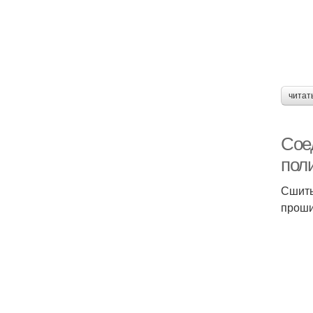
читат
Сое
пол
Сшиты
проши