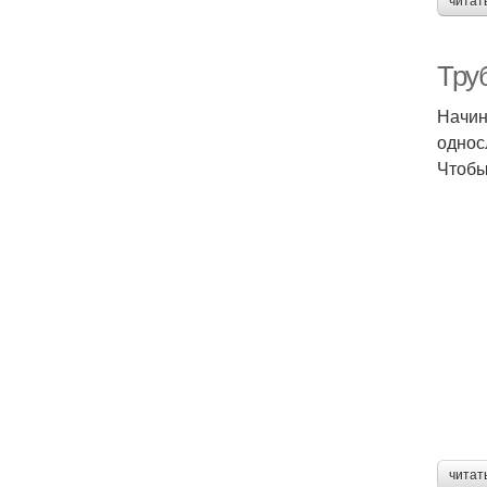
читат
Тру
Начин
однос
Чтобы
читат