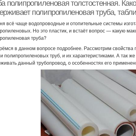
способов
фитинги
ба полипропиленовая толстостенная. Како
ерживает полипропиленовая труба, табл
ня всё чаще водопроводные и отопительные системы изгота
ропиленовых. Но это пластик, и встаёт вопрос — какую м
ропиленовая труба?
рёмся в данном вопросе подробнее. Рассмотрим свойства 
и полипропиленовых труб, и их характеристиками. А так же
живать данный трубопровод, о особенностях его применен