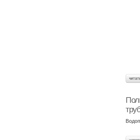
читат
Пол
тру
Водоп