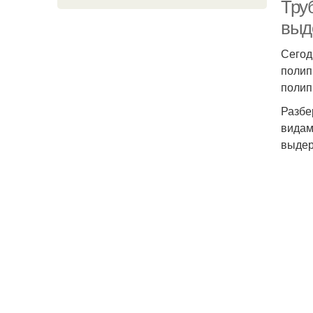
Тру
выд
Сегод
полип
полип
Разбе
видам
выдер