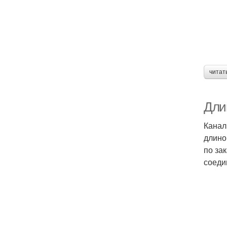
читат
Дли
Канал
длино
по за
соеди