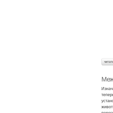
читат
Меж
Изнач
тепер
устан
живот
перег