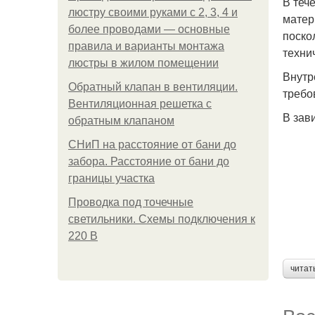
В теч
люстру своими руками с 2, 3, 4 и
матер
более проводами — основные
поско
правила и варианты монтажа
техни
люстры в жилом помещении
Внутр
Обратный клапан в вентиляции.
требо
Вентиляционная решетка с
В зав
обратным клапаном
СНиП на расстояние от бани до
забора. Расстояние от бани до
границы участка
Проводка под точечные
светильники. Схемы подключения к
220 В
читат