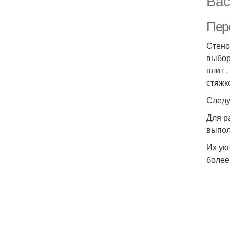
Вас
Пер
Стено
выбор
плит 
стяжк
Следу
Для р
выпол
Их ук
более