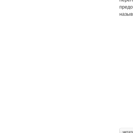
предо
назыв
читат