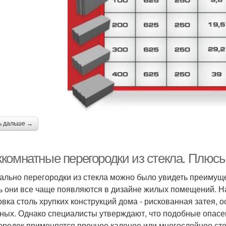
ь дальше →
комнатные перегородки из стекла. Плюсы
ально перегородки из стекла можно было увидеть преимуще
ь они все чаще появляются в дизайне жилых помещений. На
овка столь хрупких конструкций дома - рискованная затея,
ных. Однако специалисты утверждают, что подобные опас
ородок применяется прочное каленое или многослойное стек