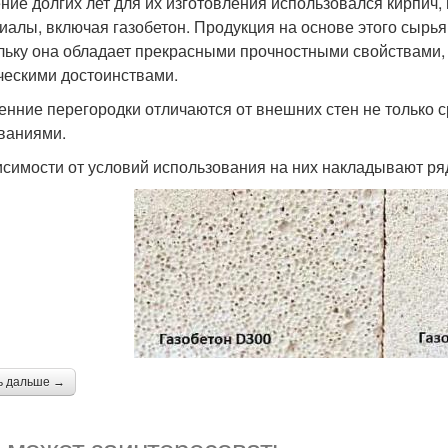
ение долгих лет для их изготовления использовался кирпич
иалы, включая газобетон. Продукция на основе этого сырь
льку она обладает прекрасными прочностными свойствами,
ческими достоинствами.
енние перегородки отличаются от внешних стен не только 
ваниями.
исимости от условий использования на них накладывают ря
ь дальше →