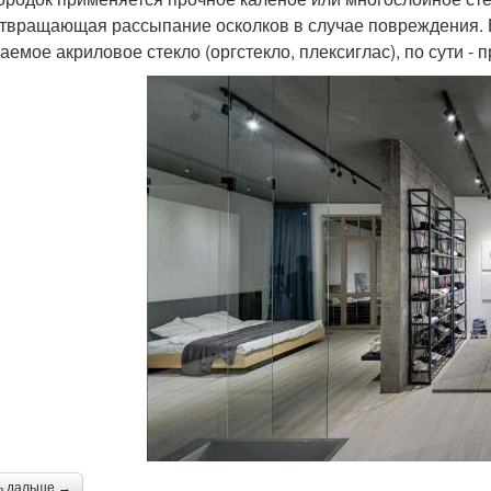
твращающая рассыпание осколков в случае повреждения. Б
аемое акриловое стекло (оргстекло, плексиглас), по сути - 
ь дальше →