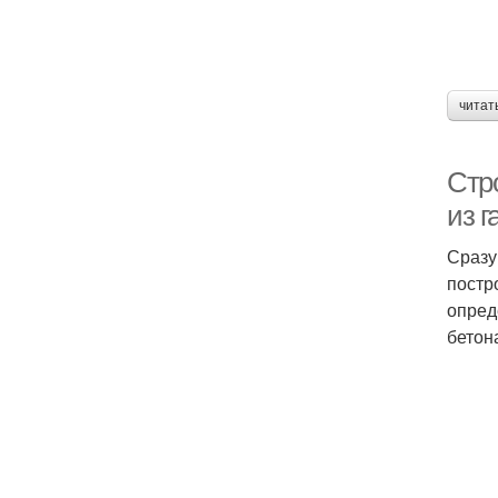
читат
Стро
из г
Сразу
постр
опред
бетон