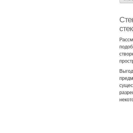
Сте
стек
Рассм
подоб
створ
прост
Выгод
предм
сущес
разре
некот