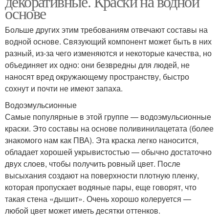
декоративные. Краски на водной
основе
Больше других этим требованиям отвечают составы на
Краска для внутренней
Краска для наружных
водной основе. Связующий компонент может быть в них
отделки
работ
разный, из-за чего изменяются и некоторые качества, но
объединяет их одно: они безвредны для людей, не
наносят вред окружающему пространству, быстро
сохнут и почти не имеют запаха.
Краска под покраску
Акриловая краска
Водоэмульсионные
Самые популярные в этой группе — водоэмульсионные
краски. Это составы на основе поливинилацетата (более
знакомого нам как ПВА). Эта краска легко наносится,
Акриловые краски
Краска для покраски
обладает хорошей укрывистостью — обычно достаточно
двух слоев, чтобы получить ровный цвет. После
высыхания создают на поверхности плотную пленку,
которая пропускает водяные пары, еще говорят, что
такая стена «дышит». Очень хорошо колеруется —
любой цвет может иметь десятки оттенков.