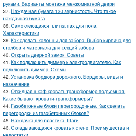
руками. Варианты монтажа межкомнатной двери
37.
Наждачная бумага 120 зернистость. Что такое
наждачная бумага
38.
Самоклеющаяся плитка пвх для пола.
Характеристики
39.
Как сделать колонны для забора. Выбор кирпича для
столбов и материала для секций забора
40.
Открыть дверной замок. Советы
41.
Как подключить диммер к электродвигателю. Как
подключить диммер. Схемы
42.
Установка бордюра дорожного. Бордюры, виды и
назначение
43.
Откидная шкаф кровать трансформер подъемная.
Какие бывают кровати-трансформеры?
44.
Газобетонные блоки перегородочные. Как сделать
перегородки из газобетонных блоков?
45.
Наждачка для пластика. Шаги
46.
Складывающаяся кровать к стене. Преимущества и
недостатки