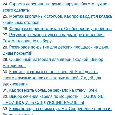
24.
Окраска деревянного дома снаружи. Как это лучше
всего сделать
25.
Монтаж кирпичных столбов. Как производится кладка
кирпичных столбов
26.
Фильтр из пористого титана. Особенности устройства
27.
Регулятор температуры на радиаторе отопления.
Рекомендации по выбору
28.
Резиновое покрытие для детских площадок на даче.
Виды покрытий
29.
Обивочный материал для двери входной. Выбор
материалов
30.
Коврик крючком из старых вещей. Как сделать
своими руками коврик из старых вещей: 7 идей для
вдохновения
31.
Как повесить большое зеркало на стену. Клей
32.
Выбор сечения кабеля по мощности. ПОЗВОЛЯЕТ
ПРОИЗВОДИТЬ СЛЕДУЮЩИЕ РАСЧЕТЫ
33.
Копка колодца своими руками. Сооружение ствола из
бетонных колец