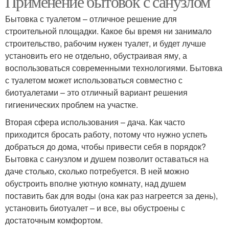
Применение бытовок с санузлом
Бытовка с туалетом – отличное решение для
строительной площадки. Какое бы время ни занимало
строительство, рабочим нужен туалет, и будет лучше
Туалет в бытовке
Хозблок из туалета
установить его не отдельно, обустраивая яму, а
воспользоваться современными технологиями. Бытовка
с туалетом может использоваться совместно с
биотуалетами – это отличный вариант решения
Цены на бытовки
Бытовки с душем
гигиенических проблем на участке.
Вторая сфера использования – дача. Как часто
приходится бросать работу, потому что нужно успеть
добраться до дома, чтобы привести себя в порядок?
Двухкомнатная бытовка
Дачная бытовка
Бытовка с санузлом и душем позволит оставаться на
даче столько, сколько потребуется. В ней можно
обустроить вполне уютную комнату, над душем
поставить бак для воды (она как раз нагреется за день),
установить биотуалет – и все, вы обустроены с
Дачные бытовки
Комнаты с туалетом
достаточным комфортом.