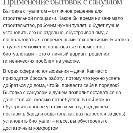
Применение бытовок с санузлом
Бытовка с туалетом – отличное решение для
строительной площадки. Какое бы время ни занимало
строительство, рабочим нужен туалет, и будет лучше
Туалет в бытовке
Хозблок из туалета
установить его не отдельно, обустраивая яму, а
воспользоваться современными технологиями. Бытовка
с туалетом может использоваться совместно с
биотуалетами – это отличный вариант решения
Цены на бытовки
Бытовки с душем
гигиенических проблем на участке.
Вторая сфера использования – дача. Как часто
приходится бросать работу, потому что нужно успеть
добраться до дома, чтобы привести себя в порядок?
Двухкомнатная бытовка
Дачная бытовка
Бытовка с санузлом и душем позволит оставаться на
даче столько, сколько потребуется. В ней можно
обустроить вполне уютную комнату, над душем
поставить бак для воды (она как раз нагреется за день),
установить биотуалет – и все, вы обустроены с
Дачные бытовки
Комнаты с туалетом
достаточным комфортом.