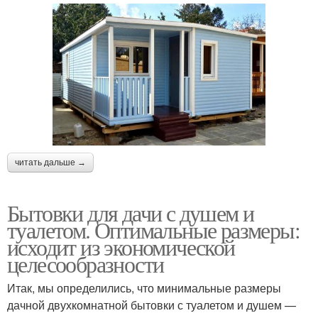
Бытовка для
Двухкомнатные
круглогодичного
бытовки
проживания
Блок-контейнер с
Бытовка для дачи
туалетом
читать дальше →
Бытовки для дачи с душем и
Туалет для дачи
Дачный туалет
туалетом. Оптимальные размеры:
исходит из экономической
целесообразности
Дом из бытовок
Дешево с туалетом
Итак, мы определились, что минимальные размеры
дачной двухкомнатной бытовки с туалетом и душем —