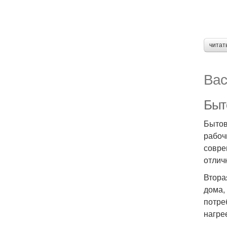
читат
Вас
Быт
Бытов
рабоч
совре
отлич
Втора
дома,
потре
нагре