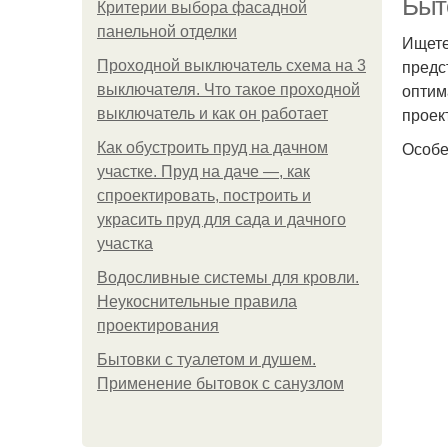
Быт
Критерии выбора фасадной
панельной отделки
Ищете
предс
Проходной выключатель схема на 3
оптим
выключателя. Что такое проходной
проек
выключатель и как он работает
Особе
Как обустроить пруд на дачном
участке. Пруд на даче —, как
спроектировать, построить и
украсить пруд для сада и дачного
участка
Водосливные системы для кровли.
Неукоснительные правила
проектирования
Бытовки с туалетом и душем.
Применение бытовок с санузлом