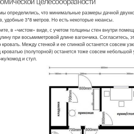
номической целесообразности
 мы определились, что минимальные размеры дачной двухк
в, удобные 3*8 метров. Но есть некоторые нюансы.
ите, в «чистом» виде, с учетом толщины стен внутри помеще
 длину при восьмиметровой длине вагончика. Согласитесь, э
о кровать. Между стенкой и ее спинкой останется совсем узк
 кроватью (полуторной) останется тоже совсем небольшой 
чку/комод и стул.