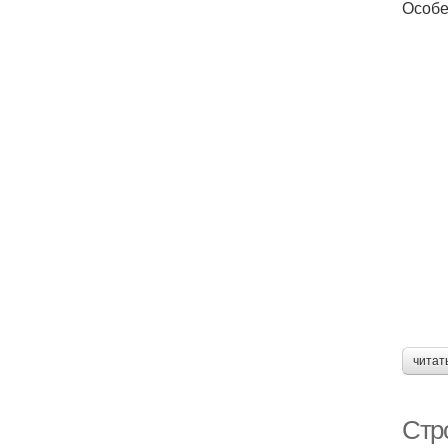
Особе
читат
Стр