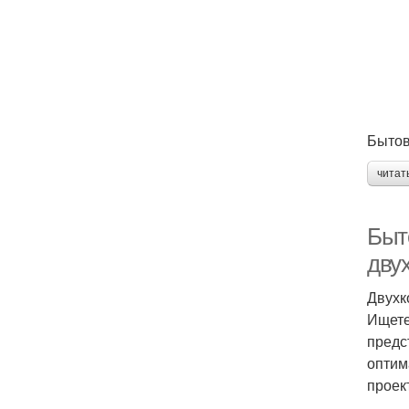
Бытов
читат
Быт
дву
Двухк
Ищете
предс
оптим
проек