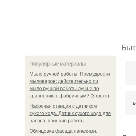
Быт
Популярные материалы
Мыло ручной работы. Премудрости
мыловаров: действительно ли
мыло ручной работы лучше по
сравнению с фабричным? (3 фото)
Б
Насосная станция с датчиком
сухого хода. Датчик сухого хода для
насоса: принцип работы
Облицовка фасада панелями.