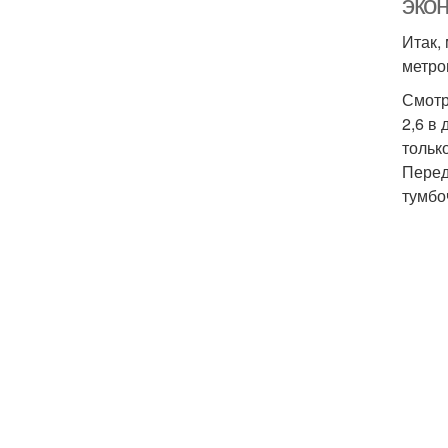
эко
Итак,
метро
Смотр
2,6 в
тольк
Перед
тумбо