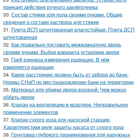
принцип действия ручного заклёпочника
30.
Состав стяжки для пола своими руками. Общие
сведения о составе раствора для стяжки
31.
Плита ДСП шпунтованная влагостойкая. Плита ДСП
шпунтованная
32.
Как правильно поставить межкомнатную дверь
своими руками. Выбор варианта установки двери
33.
Грей единица измерения радиации. В чём
измеряется радиация
34.
Какое расстояние должно быть от забора до бани.
Нормы СНиП по местонахождению бани на территории
35.
Материал для обивки двери входной. Чем можно
оббить двери
36.
Клапан на вентиляцию в квартире. Неправильное
применение элементов
37.
Клапан сухого хода для насосной станции.
Характеристики реле защиты насоса от сухого хода
38.
Грунтовка глубокого проникновения для наружных