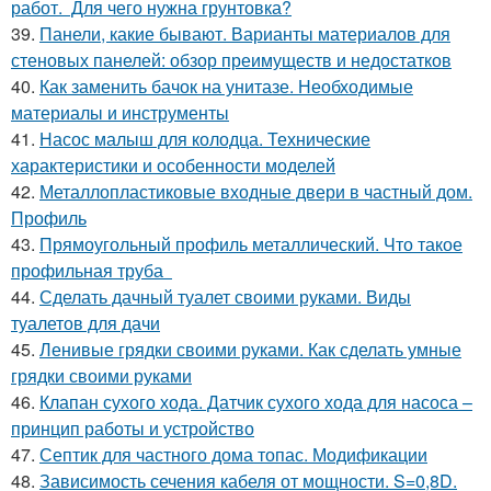
работ. Для чего нужна грунтовка?
39.
Панели, какие бывают. Варианты материалов для
стеновых панелей: обзор преимуществ и недостатков
40.
Как заменить бачок на унитазе. Необходимые
материалы и инструменты
41.
Насос малыш для колодца. Технические
характеристики и особенности моделей
42.
Металлопластиковые входные двери в частный дом.
Профиль
43.
Прямоугольный профиль металлический. Что такое
профильная труба
44.
Сделать дачный туалет своими руками. Виды
туалетов для дачи
45.
Ленивые грядки своими руками. Как сделать умные
грядки своими руками
46.
Клапан сухого хода. Датчик сухого хода для насоса –
принцип работы и устройство
47.
Септик для частного дома топас. Модификации
48.
Зависимость сечения кабеля от мощности. S=0,8D.