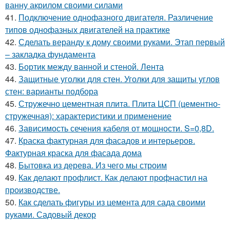
ванну акрилом своими силами
41.
Подключение однофазного двигателя. Различение
типов однофазных двигателей на практике
42.
Сделать веранду к дому своими руками. Этап первый
– закладка фундамента
43.
Бортик между ванной и стеной. Лента
44.
Защитные уголки для стен. Уголки для защиты углов
стен: варианты подбора
45.
Стружечно цементная плита. Плита ЦСП (цементно-
стружечная): характеристики и применение
46.
Зависимость сечения кабеля от мощности. S=0,8D.
47.
Краска фактурная для фасадов и интерьеров.
Фактурная краска для фасада дома
48.
Бытовка из дерева. Из чего мы строим
49.
Как делают профлист. Как делают профнастил на
производстве.
50.
Как сделать фигуры из цемента для сада своими
руками. Садовый декор