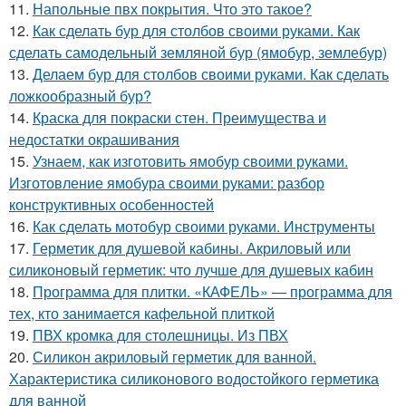
11.
Напольные пвх покрытия. Что это такое?
12.
Как сделать бур для столбов своими руками. Как
сделать самодельный земляной бур (ямобур, землебур)
13.
Делаем бур для столбов своими руками. Как сделать
ложкообразный бур?
14.
Краска для покраски стен. Преимущества и
недостатки окрашивания
15.
Узнаем, как изготовить ямобур своими руками.
Изготовление ямобура своими руками: разбор
конструктивных особенностей
16.
Как сделать мотобур своими руками. Инструменты
17.
Герметик для душевой кабины. Акриловый или
силиконовый герметик: что лучше для душевых кабин
18.
Программа для плитки. «КАФЕЛЬ» — программа для
тех, кто занимается кафельной плиткой
19.
ПВХ кромка для столешницы. Из ПВХ
20.
Силикон акриловый герметик для ванной.
Характеристика силиконового водостойкого герметика
для ванной