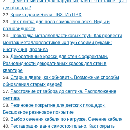
31.
Цементный лист для наружных работ. Что такое ЦСП
для фасада?
32.
Кромка для мебели ПВХ. Из ПВХ
33.
Пвх плитка для пола самоклеющаяся. Виды и
разновидности
34.
Прокладка металлопластиковых труб. Как провести
монтаж металлопластиковых труб своими руками:
инструкция, правила
35.
Декоративные краски для стен с эффектами.
Разновидности декоративных красок для стен в
квартире
36.
Старые двери, как обновить. Возможные способы
обновления старых дверей
37.
Расстояние от забора до септика. Расположение
септика
38.
Резиновое покрытие для детских площадок.
Бесшовное резиновое покрытие
39.
Выбор сечения кабеля по нагрузке. Сечение кабеля
40.
Реставрация ванн самостоятельно. Как покрыть