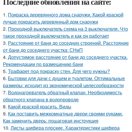
Последние обновления на сайте:
1.
Покраска деревянного дома снаружи. Какой краской
лучше покрасить деревянный дом снаружи
2.
Проходной выключатель схема на 3 выключателя. Что
такое проходной выключатель и как он работает
3.
Расстояние от бани до соседних строений. Расстояние
от бани до соседнего участка: СНиП
4.
Допустимое расстояние от бани до соседнего участка.
Рекомендации по размещению бани
5.
Трафарет под покраску стен. Для чего нужны?
6.
Бытовки для дачи с душем и туалетом. Оптимальные
размеры: исходит из экономической целесообразности
7.
Водонагреватель обратный клапан. Необходимость
обратного клапана в водопроводе
8.
Какой краской красить. Виды
9.
Как поставить межкомнатные двери своими руками.
Как заменить дверь: пошаговая инструкция
10.
Листы шифера плоские. Характеристики шифера