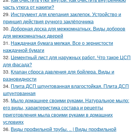
часть утюга от накипи?
29.
Инструмент для клепания заклепок. Устройство и
принцип действия ручного заклёпочника
30.
Доборная доска для межкомнатных. Виды доборов
для межкомнатных дверей
31.
Наждачная бумага мелкая. Все о зернистости
наждачной бумаги
32.
Цементный лист для наружных работ. Что такое ЦСП
для фасада?
33.
Клапан сброса давления для бойлера. Виды и
разновидности
34.
Плита ДСП шпунтованная влагостойкая. Плита ДСП
шпунтованная
35.
Мыло домашнее своими руками. Натуральное мыло:
его виды, характеристика состава и рецепты
приготовления мыла своими руками в домашних
условиях
36.
Виды профильной трубы. .. | Виды профильной