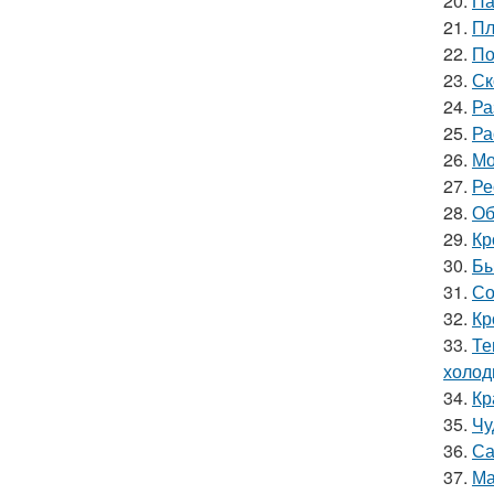
20.
Па
21.
Пл
22.
По
23.
Ск
24.
Ра
25.
Ра
26.
Мо
27.
Ре
28.
Об
29.
Кр
30.
Бы
31.
Со
32.
Кр
33.
Те
холод
34.
Кр
35.
Чу
36.
Са
37.
Ма