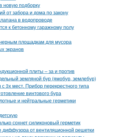
 в новую подборку
й от забора и дома по закону
клапана в водопроводе
тся к бетонному гаражному полу
йнерным площадкам для мусора
ых экранов
ндукционной плиты – за и против
одельный земляной бур (ямобур, землебур)
с 3х мест. Прибор перекрестного типа
готовление винтового бура
лотные и нейтральные герметики
 детскую
олько сохнет силиконовый герметик
е диффузора от вентиляционной решетки