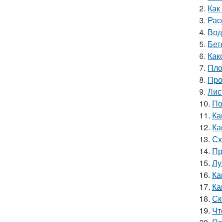
2.
Как
3.
Рас
4.
Вод
5.
Бет
6.
Как
7.
Пло
8.
Про
9.
Лис
10.
По
11.
Ка
12.
Ка
13.
Сх
14.
Пр
15.
Лу
16.
Ка
17.
Ка
18.
Ск
19.
Чт