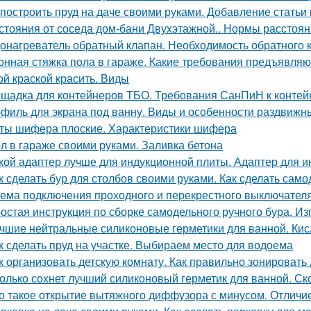
 построить пруд на даче своими руками. Добавление статьи
стояния от соседа дом-бани Двухэтажной.. Нормы расстояни
онагреватель обратный клапан. Необходимость обратного 
онная стяжка пола в гараже. Какие требования предъявляю
ой краской красить. Виды
щадка для контейнеров ТБО. Требования СанПиН к конте
филь для экрана под ванну. Виды и особенности раздвижн
ты шифера плоские. Характеристики шифера
л в гараже своими руками. Заливка бетона
кой адаптер лучше для индукционной плиты. Адаптер для и
к сделать бур для столбов своими руками. Как сделать сам
ема подключения проходного и перекрестного выключателя 
остая инструкция по сборке самодельного ручного бура. Из
чшие нейтральные силиконовые герметики для ванной. Кис
к сделать пруд на участке. Выбираем место для водоема
к организовать детскую комнату. Как правильно зонировать
олько сохнет лучший силиконовый герметик для ванной. Ск
о такое открытие вытяжного диффузора с минусом. Отличи