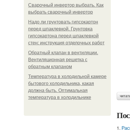
Сварочный инвертор выбрать. Как
выбрать сварочный инвертор
Надо ли грунтовать гипсокартон
перед шпаклевкой. Грунтовка
гипсокартона перед шпаклевкой
стен: инструкция отделочных работ
Обратный клапан в вентиляции.
Вентиляционная решетка с
обратным клапаном
Температура в холодильной камере
бытового холодильника, какая
должна быть. Оптимальная
читат
температура в холодильнике
Пос
1.
Рас