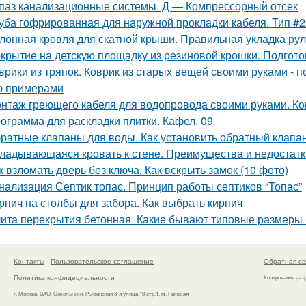
паз канализационные системы. Д — Компрессорный отсек
уба гофрированная для наружной прокладки кабеля. Тип #
лонная кровля для скатной крыши. Правильная укладка ру
крытие на детскую площадку из резиновой крошки. Подгот
врики из тряпок. Коврик из старых вещей своими руками -
о примерами
нтаж греющего кабеля для водопровода своими руками. Ко
ограмма для раскладки плитки. Кафел. 09
ратные клапаны для воды. Как установить обратный клапан
ладывающаяся кровать к стене. Преимущества и недостатк
к взломать дверь без ключа. Как вскрыть замок (10 фото)
нализация Септик топас. Принцип работы септиков “Топас”
рпич на столбы для забора. Как выбрать кирпич
ита перекрытия бетонная. Какие бывают типовые размеры
Контакты
Пользовательское соглашение
Обратная св
Политика конфидециальности
Копирование раз
г. Москва, ВАО, Сокольники, Рыбинская 3-я улица 18 стр.1, м. Рижская