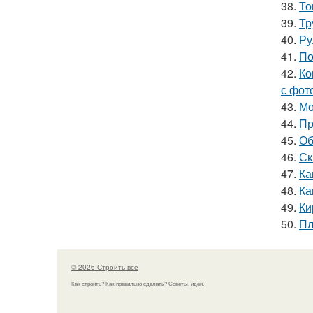
38.
То
39.
Тр
40.
Ру
41.
По
42.
Ко
с фот
43.
Мо
44.
Пр
45.
Об
46.
Ск
47.
Ка
48.
Ка
49.
Ки
50.
Пл
© 2026 Строить все
Как строить? Как правильно сделать? Советы, идеи.