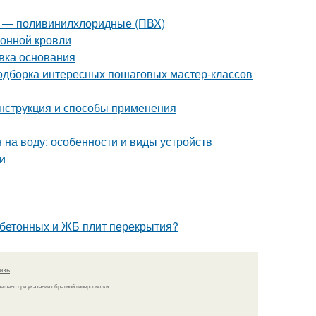
2 — поливинилхлоридные (ПВХ)
лонной кровли
овка основания
 подборка интересных пошаговых мастер-классов
нструкция и способы применения
 на воду: особенности и виды устройств
и
 бетонных и ЖБ плит перекрытия?
язь
решено при указании обратной гиперссылки.