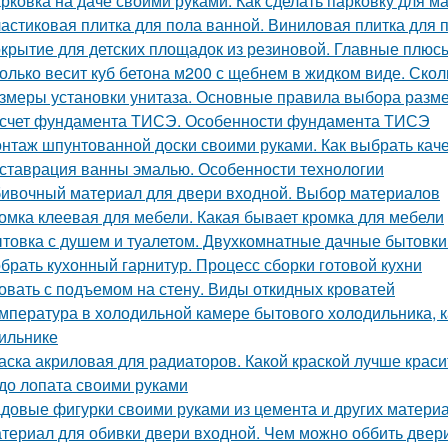
рковка на даче своими руками. Как сделать парковку для 
астиковая плитка для пола ванной. Виниловая плитка для 
крытие для детских площадок из резиновой. Главные плюс
олько весит куб бетона м200 с щебнем в жидком виде. Скол
змеры установки унитаза. Основные правила выбора разме
счет фундамента ТИСЭ. Особенности фундамента ТИСЭ
нтаж шпунтованной доски своими руками. Как выбрать ка
ставрация ванны эмалью. Особенности технологии
ивочный материал для двери входной. Выбор материалов
омка клеевая для мебели. Какая бывает кромка для мебели
товка с душем и туалетом. Двухкомнатные дачные бытовки
брать кухонный гарнитур. Процесс сборки готовой кухни
овать с подъемом на стену. Виды откидных кроватей
мпература в холодильной камере бытового холодильника, 
ильнике
аска акриловая для радиаторов. Какой краской лучше крас
до лопата своими руками
довые фигурки своими руками из цемента и других материал
териал для обивки двери входной. Чем можно оббить двер