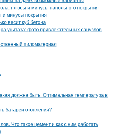
машины на даче: возможные варианты
пола: плюсы и минусы напольного покрытия
ы и минусы покрытия
ько весит куб бетона
ра унитаза: фото привлекательных санузлов
чественный пиломатериал
.
какая должна быть. Оптимальная температура в
ить батареи отопления?
ов. Что такое цемент и как с ним работать
и