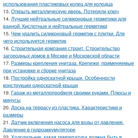
использования пластиковых колец для колодца
13.
Открыть металлическую дверь. Потеряли ключ
14.
Лучшие нейтральные силиконовые герметики для
ванной. Кислотные и нейтральные герметики
15.
Чем удалить силиконовый герметик с плитки. Для
чего используется герметик
16.
Строительная компания строит. Строительство
загородных домов в Москве и Московской области
17.
Размеры крепления унитаза. Крепежи, применяемые
при установке и сборке унитаза
18.
Постройка односкатной крыши. Особенности
конструкции односкатной крыши
19.
Гараж из металлопрофиля своими руками. Плюсы и
минусы
20.
Доска на террасу из пластика. Характеристики и
размеры
21.
Датчик включения насоса для воды от давления.
Давление в гидроаккумуляторе
22.
Холодильник, какая температура должна быть в