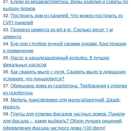
31.
Блоки из керамзитобетона. Виды изделий и советы по
выбору блоков
32.
Построить дом из панелей. Что можно построить из
СИП-панелей
33.
Перевод цемента из м3 в кг. Сколько весит 1 м
цемента
34.
Бур для столбов ручной своими руками. Конструкции
и применение
35.
Насос в канализационный колодец. 8 лучших
фекальных насосов
36.
Как сварить мыло с нуля. Сварить мыло в домашних
условиях: что понадобится?
37.
Облицовка дома из газобетона. Требования к отделке
из газобетона
38.
Мебель трансформер для малогабаритной. Шкаф-
кровать
39.
Плиты для отделки фасадов частных домов. Панели
для фасада –, какие выбрать? Обзор лучших решений,
оформления фасада частного дома (100 фото)