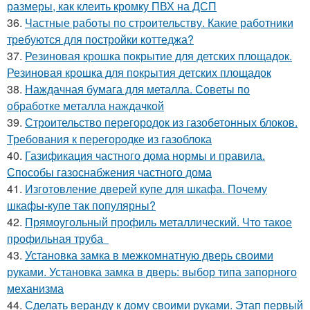
размеры, как клеить кромку ПВХ на ДСП
36.
Частные работы по строительству. Какие работники
требуются для постройки коттеджа?
37.
Резиновая крошка покрытие для детских площадок.
Резиновая крошка для покрытия детских площадок
38.
Наждачная бумага для металла. Советы по
обработке металла наждачкой
39.
Строительство перегородок из газобетонных блоков.
Требования к перегородке из газоблока
40.
Газификация частного дома нормы и правила.
Способы газоснабжения частного дома
41.
Изготовление дверей купе для шкафа. Почему
шкафы-купе так популярны?
42.
Прямоугольный профиль металлический. Что такое
профильная труба
43.
Установка замка в межкомнатную дверь своими
руками. Установка замка в дверь: выбор типа запорного
механизма
44.
Сделать веранду к дому своими руками. Этап первый