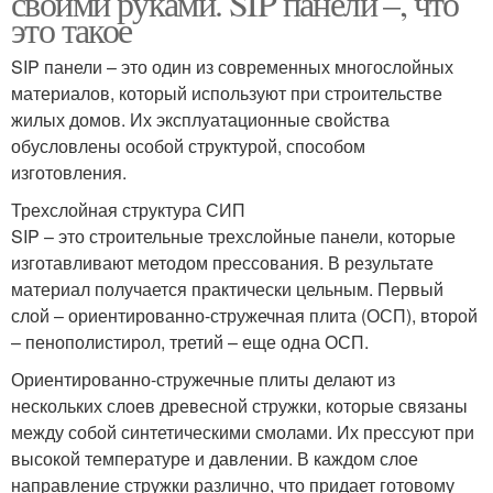
своими руками. SIP панели –, что
это такое
SIP панели – это один из современных многослойных
материалов, который используют при строительстве
Дом из газобетона
Бюджетный дом
жилых домов. Их эксплуатационные свойства
обусловлены особой структурой, способом
изготовления.
Дом для постоянного
Трехслойная структура СИП
проживания
SIP – это строительные трехслойные панели, которые
изготавливают методом прессования. В результате
материал получается практически цельным. Первый
слой – ориентированно-стружечная плита (ОСП), второй
– пенополистирол, третий – еще одна ОСП.
Ориентированно-стружечные плиты делают из
нескольких слоев древесной стружки, которые связаны
между собой синтетическими смолами. Их прессуют при
высокой температуре и давлении. В каждом слое
направление стружки различно, что придает готовому