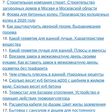
7.
Строительная компания строит. Строительство
загородных домов в Москве и Московской области
8.
Форма для бетонных колец. Производство колодезных
колец в 2020 году
9.
Как заштукатурить дверной проем. Выравнивание
проема
10.
Какой герметик для ванной лучше. Характеристики
вещества
11.
Какой герметик лучше для ванной. Плюсы и минусы
12.
Врезаем замок в межкомнатную дверь своими
руками. Как вставить замок в межкомнатную дверь:
разметка без трафарета
13.
Чем отмыть плесень в ванной. Народные рецепты
14.
Сколько весит куб бетона м200 с щебнем в жидком
виде. Сколько весит куб бетона
15.
Термостат для батареи отопления. Устройство и
принцип действия терморегулятора
16.
Расцветка кабеля по фазам. Цвет жилы заземления
17.
Бытовка с санузлом и душем для постоянного