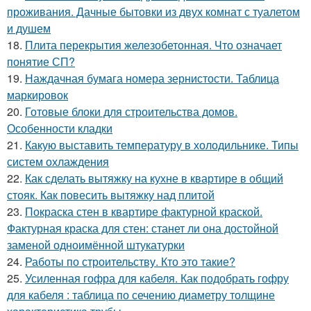
проживания. Дачные бытовки из двух комнат с туалетом
и душем
18.
Плита перекрытия железобетонная. Что означает
понятие СП?
19.
Наждачная бумага номера зернистости. Таблица
маркировок
20.
Готовые блоки для строительства домов.
Особенности кладки
21.
Какую выставить температуру в холодильнике. Типы
систем охлаждения
22.
Как сделать вытяжку на кухне в квартире в общий
стояк. Как повесить вытяжку над плитой
23.
Покраска стен в квартире фактурной краской.
Фактурная краска для стен: станет ли она достойной
заменой одноимённой штукатурки
24.
Работы по строительству. Кто это такие?
25.
Усиленная гофра для кабеля. Как подобрать гофру
для кабеля : таблица по сечению диаметру толщине