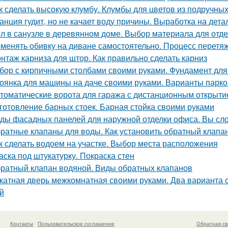
к сделать высокую клумбу. Клумбы для цветов из подручны
анция гудит, но не качает воду причины. Выработка на дет
л в санузле в деревянном доме. Выбор материала для отде
менять обивку на диване самостоятельно. Процесс перетяж
нтаж карниза для штор. Как правильно сделать карниз
бор с кирпичными столбами своими руками. Фундамент для
оянка для машины на даче своими руками. Варианты парко
томатические ворота для гаража с дистанционным открыт
готовление барных стоек. Барная стойка своими руками
ды фасадных панелей для наружной отделки офиса. Вы сл
ратные клапаны для воды. Как установить обратный клапан
к сделать водоем на участке. Выбор места расположения
аска под штукатурку. Покраска стен
ратный клапан водяной. Виды обратных клапанов
катная дверь межкомнатная своими руками. Два варианта 
й
Контакты
Пользовательское соглашение
Обратная св