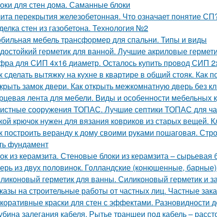
оки для стен дома. Саманные блоки
ита перекрытия железобетонная. Что означает понятие СП
делка стен из газобетона. Технология №2
бильная мебель трансформер для спальни. Типы и виды
достойкий герметик для ванной. Лучшие акриловые гермети
фра для СИП 4х16 диаметр. Осталось купить провод СИП 2
к сделать вытяжку на кухне в квартире в общий стояк. Как 
крыть замок двери. Как открыть межкомнатную дверь без к
рцевая лента для мебели. Виды и особенности мебельных 
истные сооружения ТОПАС. Лучшие септики ТОПАС для ча
кой крючок нужен для вязания ковриков из старых вещей. 
к построить веранду к дому своими руками пошаговая. Стро
ть фундамент
ок из керамзита. Стеновые блоки из керамзита – сырьевая 
ерь из двух половинок. Голландские (конюшенные, барные)
ликоновый герметик для ванны. Силиконовый герметик и за
казы на строительные работы от частных лиц. Частные зака
коративные краски для стен с эффектами. Разновидности д
убина залегания кабеля. Рытье траншеи под кабель – расс