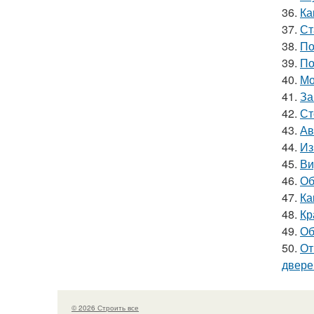
36.
Ка
37.
Ст
38.
По
39.
По
40.
Мо
41.
За
42.
Ст
43.
Ав
44.
Из
45.
Ви
46.
Об
47.
Ка
48.
Кр
49.
Об
50.
От
двере
© 2026 Строить все