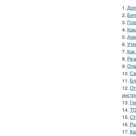
1.
Доп
2.
Бет
3.
Пло
4.
Как
5.
Арм
6.
Уте
7.
Как
8.
Рез
9.
Отк
10.
Св
11.
Бл
12.
От
инстр
13.
Ге
14.
ТО
15.
СН
16.
Ра
17.
Ка