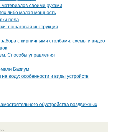
х материалов своими руками
алях либо малая мощность
лки пола
ки: пошаговая инструкция
 забора с кирпичными столбами: схемы и видео
вок
ием. Способы управления
омали Базиум
 на воду: особенности и виды устройств
самостоятельного обустройства раздвижных
язь