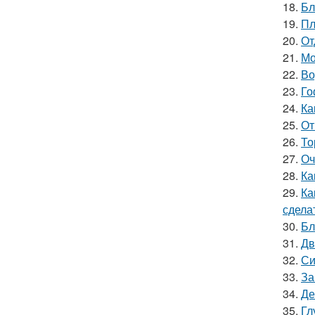
18.
Бл
19.
Пл
20.
От
21.
Мо
22.
Во
23.
Го
24.
Ка
25.
От
26.
То
27.
Оч
28.
Ка
29.
Ка
сдела
30.
Бл
31.
Дв
32.
Си
33.
За
34.
Де
35.
Гл