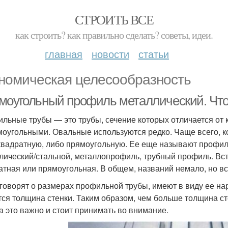
СТРОИТЬ ВСЕ
как строить? как правильно сделать? советы, идеи.
главная
новости
статьи
номическая целесообразность
моугольный профиль металлический. Что
льные трубы — это трубы, сечение которых отличается от 
моугольными. Овальные используются редко. Чаще всего, ко
квадратную, либо прямоугольную. Ее еще называют профи
лический/стальной, металлопрофиль, трубный профиль. Вс
атная или прямоугольная. В общем, названий немало, но все
 говорят о размерах профильной трубы, имеют в виду ее н
тся толщина стенки. Таким образом, чем больше толщина ст
а это важно и стоит принимать во внимание.