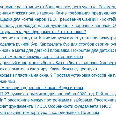
устимое расстояние от бани до соседнего участка. Рекоме
онная стяжка пола в гараже. Какие требования предъявляю
щадка для контейнеров ТБО. Требования СанПиН к конте
ая посуда подходит для индукционных варочных панелей. 
атура сетка для фундамента. Что это такое?
пление стен внутри. Какие минусы имеет утепление изнутри
 сделать ручной бур. Как сделать бур для столбов своими р
иновые маты для детской площадки. Покрытие для детских
рыть металлическую дверь. Потеряли ключ
арочный инвертор выбрать. Как выбрать сварочный инвер
ок автоматов в квартиру. Какие боксы существуют
косы из пластика на окна. ? Простая установка откосов на
укциями
рметизация деревянных окон. Виды и типы
П-27 лучших герметиков для ванной на 2022 год. Рейтинг л
иП расстояние между постройками и заборами. Расстояни
счет фундамента ТИСЭ. Особенности фундамента ТИСЭ
кая обычно температура в холодильнике. По зонам