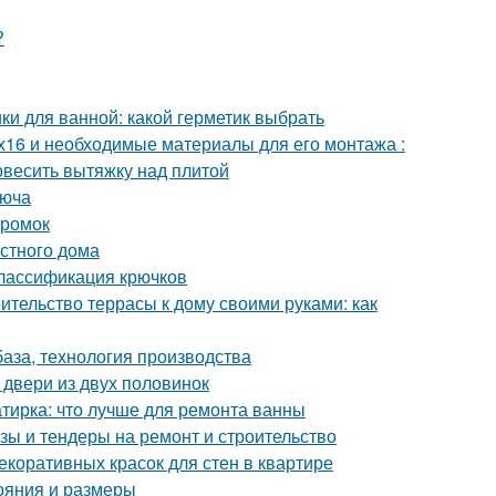
?
ки для ванной: какой герметик выбрать
х16 и необходимые материалы для его монтажа :
повесить вытяжку над плитой
люча
кромок
стного дома
Классификация крючков
ительство террасы к дому своими руками: как
база, технология производства
 двери из двух половинок
тирка: что лучше для ремонта ванны
зы и тендеры на ремонт и строительство
екоративных красок для стен в квартире
тояния и размеры