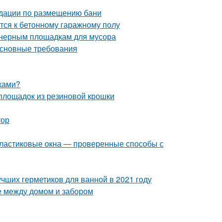
ндации по размещению бани
тся к бетонному гаражному полу
йнерным площадкам для мусора
Основные требования
уками?
 площадок из резиновой крошки
тор
 пластиковые окна — проверенные способы с
учших герметиков для ванной в 2021 году
е между домом и забором